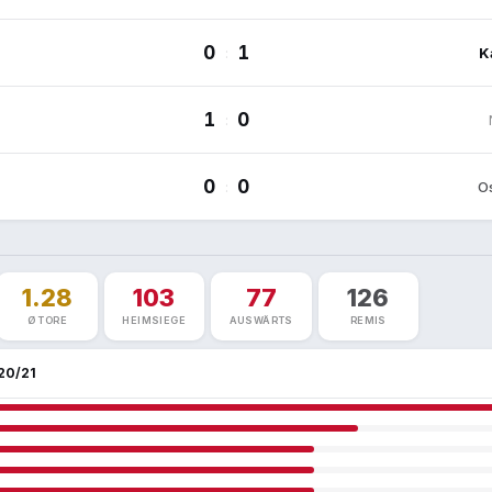
0
1
:
K
1
0
:
0
0
:
O
1.28
103
77
126
Ø TORE
HEIMSIEGE
AUSWÄRTS
REMIS
20/21