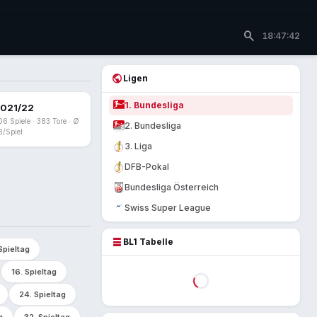
search
18:47:42
public
Ligen
1. Bundesliga
021/22
06 Spiele · 383 Tore · Ø
2. Bundesliga
.3/Spiel
3. Liga
DFB-Pokal
Bundesliga Österreich
Swiss Super League
table_rows
BL1 Tabelle
Spieltag
16. Spieltag
24. Spieltag