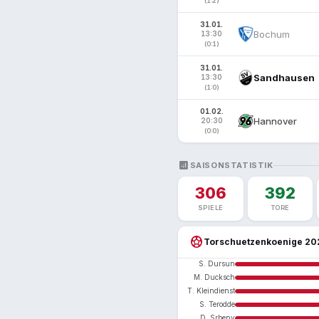
(1:2)
31.01.
Bochum
13:30
(0:1)
31.01.
Sandhausen
13:30
(1:0)
01.02.
Hannover
20:30
(0:0)
ANALYTICS
SAISONSTATISTIK
306
392
SPIELE
TORE
sports_soccer
Torschuetzenkoenige 20
S. Dursun
M. Ducksch
T. Kleindienst
S. Terodde
D. Srbeny