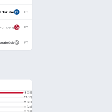
arlsruhe
FT
Nürnberg
FT
sports_soccer
snabrück
FT
18
(2E)
12
(1E)
11
(2E)
11
(2E)
11
(3E)