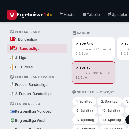
sports_soccer
today
table_rows
calendar_month
Ergebnisse
1
Heute
Tabelle
Spielplan
.de
PUBLIC
CALENDAR_TODAY
DEUTSCHLAND
SAISON
1. Bundesliga
2025/26
202
2. Bundesliga
306 Spiele · 897 Tore · Ø
306 S
2.9/Spiel
3.0/S
3. Liga
DFB-Pokal
2020/21
306 Spiele · 392 Tore · Ø
PUBLIC
DEUTSCHLAND FRAUEN
1.3/Spiel
Frauen-Bundesliga
SPORTS_SOCCER
SPIELTAG — 2020/21
2. Frauen-Bundesliga
1. Spieltag
2. Spieltag
3
PUBLIC
REGIONALLIGA
9. Spieltag
10. Spieltag
Regionalliga Nordost
17. Spieltag
18. Spieltag
Regionalliga West