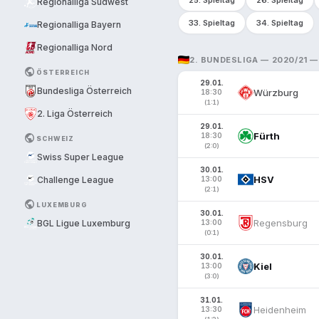
25. Spieltag
26. Spieltag
Regionalliga Südwest
33. Spieltag
34. Spieltag
Regionalliga Bayern
Regionalliga Nord
2. BUNDESLIGA — 2020/21 —
PUBLIC
ÖSTERREICH
29.01.
Bundesliga Österreich
Würzburg
18:30
(1:1)
2. Liga Österreich
29.01.
Fürth
PUBLIC
18:30
SCHWEIZ
(2:0)
Swiss Super League
30.01.
HSV
Challenge League
13:00
(2:1)
PUBLIC
LUXEMBURG
30.01.
Regensburg
BGL Ligue Luxemburg
13:00
(0:1)
30.01.
Kiel
13:00
(3:0)
31.01.
Heidenheim
13:30