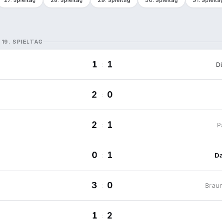
27. Spieltag
28. Spieltag
29. Spieltag
30. Spieltag
31. Spielta
 19. SPIELTAG
1
1
:
D
2
0
:
2
1
:
P
0
1
:
D
3
0
:
Brau
1
2
: