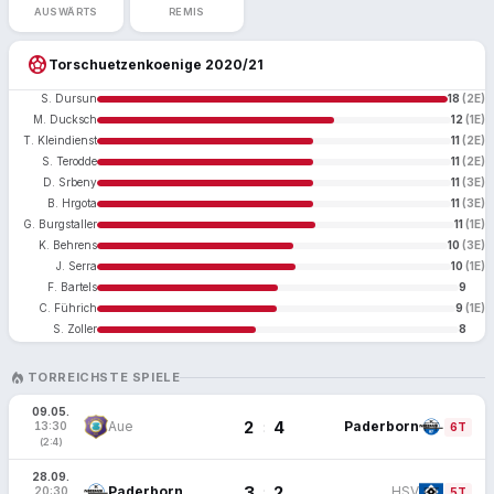
AUSWÄRTS
REMIS
sports_soccer
Torschuetzenkoenige 2020/21
S. Dursun
18
(2E)
M. Ducksch
12
(1E)
T. Kleindienst
11
(2E)
S. Terodde
11
(2E)
D. Srbeny
11
(3E)
B. Hrgota
11
(3E)
G. Burgstaller
11
(1E)
K. Behrens
10
(3E)
J. Serra
10
(1E)
F. Bartels
9
C. Führich
9
(1E)
S. Zoller
8
LOCAL_FIRE_DEPARTMENT
TORREICHSTE SPIELE
09.05.
2
4
:
Aue
Paderborn
13:30
FT
6T
(2:4)
28.09.
3
2
:
Paderborn
HSV
20:30
FT
5T