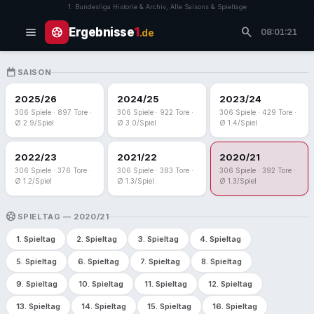
1. Bundesliga Historie & Archiv, Alle Saisons & Spieltage
menu
search
sports_soccer
Ergebnisse
1
.de
08:01:21
CALENDAR_TODAY
SAISON
2025/26
2024/25
2023/24
306 Spiele · 897 Tore ·
306 Spiele · 922 Tore ·
306 Spiele · 429 Tore ·
Ø 2.9/Spiel
Ø 3.0/Spiel
Ø 1.4/Spiel
2022/23
2021/22
2020/21
306 Spiele · 376 Tore ·
306 Spiele · 383 Tore ·
306 Spiele · 392 Tore ·
Ø 1.2/Spiel
Ø 1.3/Spiel
Ø 1.3/Spiel
SPORTS_SOCCER
SPIELTAG — 2020/21
1. Spieltag
2. Spieltag
3. Spieltag
4. Spieltag
5. Spieltag
6. Spieltag
7. Spieltag
8. Spieltag
9. Spieltag
10. Spieltag
11. Spieltag
12. Spieltag
13. Spieltag
14. Spieltag
15. Spieltag
16. Spieltag