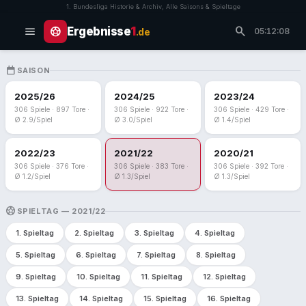
1. Bundesliga Historie & Archiv, Alle Saisons & Spieltage
menu
search
sports_soccer
Ergebnisse
1
.de
05:12:08
CALENDAR_TODAY
SAISON
2025/26
2024/25
2023/24
306 Spiele · 897 Tore ·
306 Spiele · 922 Tore ·
306 Spiele · 429 Tore ·
Ø 2.9/Spiel
Ø 3.0/Spiel
Ø 1.4/Spiel
2022/23
2021/22
2020/21
306 Spiele · 376 Tore ·
306 Spiele · 383 Tore ·
306 Spiele · 392 Tore ·
Ø 1.2/Spiel
Ø 1.3/Spiel
Ø 1.3/Spiel
SPORTS_SOCCER
SPIELTAG — 2021/22
1. Spieltag
2. Spieltag
3. Spieltag
4. Spieltag
5. Spieltag
6. Spieltag
7. Spieltag
8. Spieltag
9. Spieltag
10. Spieltag
11. Spieltag
12. Spieltag
13. Spieltag
14. Spieltag
15. Spieltag
16. Spieltag