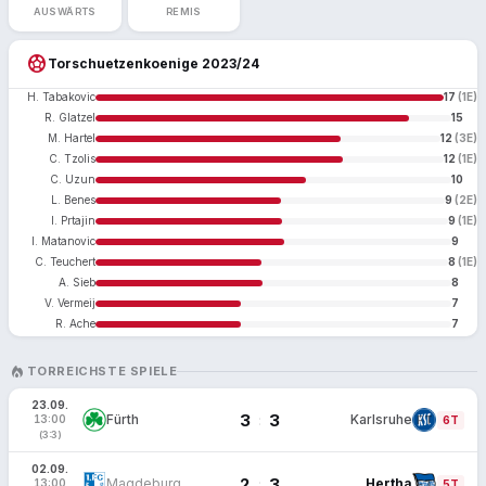
AUSWÄRTS
REMIS
sports_soccer
Torschuetzenkoenige 2023/24
H. Tabakovic
17
(1E)
R. Glatzel
15
M. Hartel
12
(3E)
C. Tzolis
12
(1E)
C. Uzun
10
L. Benes
9
(2E)
I. Prtajin
9
(1E)
I. Matanovic
9
C. Teuchert
8
(1E)
A. Sieb
8
V. Vermeij
7
R. Ache
7
LOCAL_FIRE_DEPARTMENT
TORREICHSTE SPIELE
23.09.
3
3
:
Fürth
Karlsruhe
13:00
FT
6T
(3:3)
02.09.
2
3
:
Magdeburg
Hertha
13:00
FT
5T