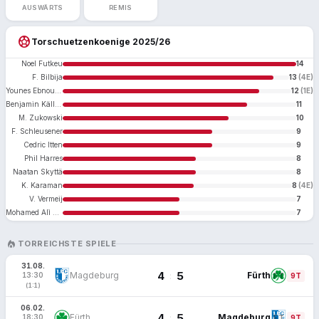
AUSWÄRTS
REMIS
sports_soccer
Torschuetzenkoenige 2025/26
Noel Futkeu
14
F. Bilbija
13
(4E)
Younes Ebnoutalib
12
(1E)
Benjamin Källman
11
M. Zukowski
10
F. Schleusener
9
Cedric Itten
9
Phil Harres
8
Naatan Skyttä
8
K. Karaman
8
(4E)
V. Vermeij
7
Mohamed Alì Zoma
7
LOCAL_FIRE_DEPARTMENT
TORREICHSTE SPIELE
31.08.
4
5
:
Magdeburg
Fürth
13:30
FT
9T
(1:1)
06.02.
4
5
:
Fürth
Magdeburg
18:30
FT
9T