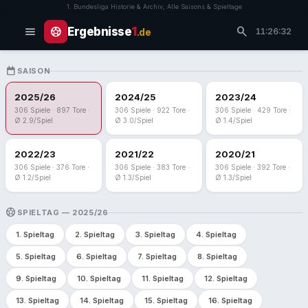
1. Bundesliga Historie & Archiv, Alle Saisons & Spieltage
menu
search
sports_soccer
Ergebnisse
1
.de
11:26:32
CALENDAR_TODAY
SAISON
2025/26
2024/25
2023/24
306 Spiele · 897 Tore ·
306 Spiele · 922 Tore ·
306 Spiele · 429 Tore ·
Ø 2.9/Spiel
Ø 3.0/Spiel
Ø 1.4/Spiel
2022/23
2021/22
2020/21
306 Spiele · 376 Tore ·
306 Spiele · 383 Tore ·
306 Spiele · 392 Tore ·
Ø 1.2/Spiel
Ø 1.3/Spiel
Ø 1.3/Spiel
SPORTS_SOCCER
SPIELTAG — 2025/26
1. Spieltag
2. Spieltag
3. Spieltag
4. Spieltag
5. Spieltag
6. Spieltag
7. Spieltag
8. Spieltag
9. Spieltag
10. Spieltag
11. Spieltag
12. Spieltag
13. Spieltag
14. Spieltag
15. Spieltag
16. Spieltag