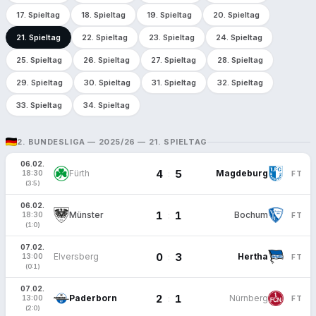
17. Spieltag
18. Spieltag
19. Spieltag
20. Spieltag
21. Spieltag
22. Spieltag
23. Spieltag
24. Spieltag
25. Spieltag
26. Spieltag
27. Spieltag
28. Spieltag
29. Spieltag
30. Spieltag
31. Spieltag
32. Spieltag
33. Spieltag
34. Spieltag
2. BUNDESLIGA — 2025/26 — 21. SPIELTAG
06.02.
4
5
:
Fürth
Magdeburg
18:30
FT
(3:5)
06.02.
1
1
:
Münster
Bochum
18:30
FT
(1:0)
07.02.
0
3
:
Elversberg
Hertha
13:00
FT
(0:1)
07.02.
2
1
:
Paderborn
Nürnberg
13:00
FT
(2:0)