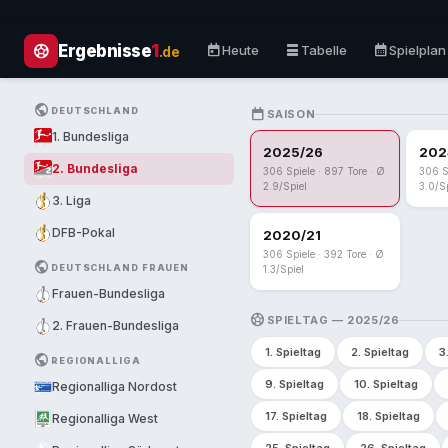
sports_soccer
today
table_rows
calendar_month
Ergebnisse
1
Heute
Tabelle
Spielplan
.de
PUBLIC
CALENDAR_TODAY
DEUTSCHLAND
SAISON
1. Bundesliga
2025/26
202
2. Bundesliga
306 Spiele · 897 Tore · Ø
306 S
2.9/Spiel
3.0/S
3. Liga
DFB-Pokal
2020/21
306 Spiele · 392 Tore · Ø
PUBLIC
DEUTSCHLAND FRAUEN
1.3/Spiel
Frauen-Bundesliga
SPORTS_SOCCER
SPIELTAG — 2025/26
2. Frauen-Bundesliga
1. Spieltag
2. Spieltag
3
PUBLIC
REGIONALLIGA
9. Spieltag
10. Spieltag
Regionalliga Nordost
17. Spieltag
18. Spieltag
Regionalliga West