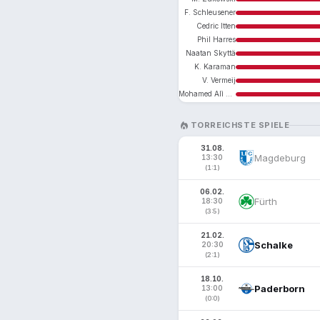
F. Schleusener
Cedric Itten
Phil Harres
Naatan Skyttä
K. Karaman
V. Vermeij
Mohamed Alì Zoma
LOCAL_FIRE_DEPARTMENT
TORREICHSTE SPIELE
31.08.
Magdeburg
13:30
(1:1)
06.02.
Fürth
18:30
(3:5)
21.02.
Schalke
20:30
(2:1)
18.10.
Paderborn
13:00
(0:0)