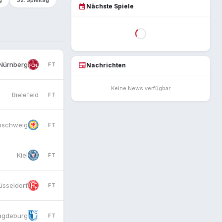
g
32. Spieltag
event
Nächste Spiele
Nürnberg
newspaper
FT
Nachrichten
Keine News verfügbar
Bielefeld
FT
nschweig
FT
Kiel
FT
üsseldorf
FT
gdeburg
FT