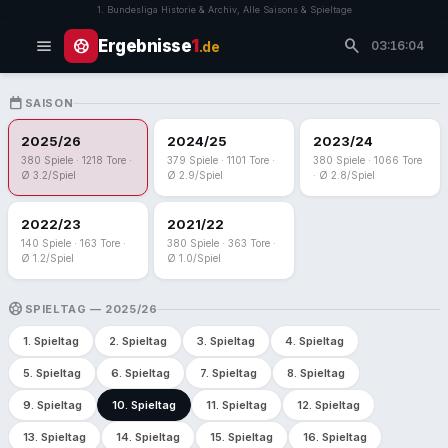
1. Bundesliga Historie & Archiv, Alle Saisons & Spieltage
menu
search
sports_soccer
Ergebnisse
1
.de
03:16:04
CALENDAR_TODAY
SAISON
2025/26
2024/25
2023/24
380 Spiele · 1218 Tore ·
379 Spiele · 1101 Tore ·
380 Spiele · 1066 Tore
Ø 3.2/Spiel
Ø 2.9/Spiel
· Ø 2.8/Spiel
2022/23
2021/22
140 Spiele · 163 Tore ·
380 Spiele · 363 Tore ·
Ø 1.2/Spiel
Ø 1.0/Spiel
SPORTS_SOCCER
SPIELTAG — 2025/26
1. Spieltag
2. Spieltag
3. Spieltag
4. Spieltag
5. Spieltag
6. Spieltag
7. Spieltag
8. Spieltag
9. Spieltag
10. Spieltag
11. Spieltag
12. Spieltag
13. Spieltag
14. Spieltag
15. Spieltag
16. Spieltag