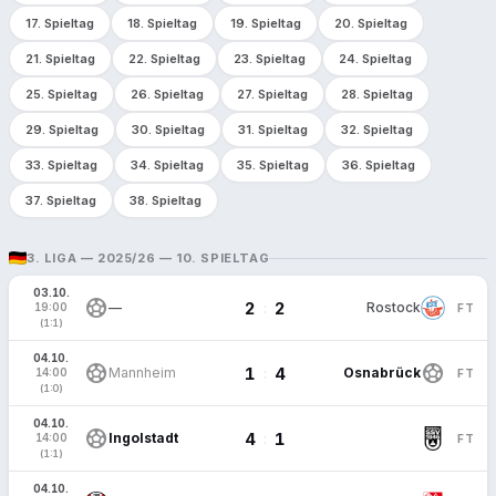
17. Spieltag
18. Spieltag
19. Spieltag
20. Spieltag
21. Spieltag
22. Spieltag
23. Spieltag
24. Spieltag
25. Spieltag
26. Spieltag
27. Spieltag
28. Spieltag
29. Spieltag
30. Spieltag
31. Spieltag
32. Spieltag
33. Spieltag
34. Spieltag
35. Spieltag
36. Spieltag
37. Spieltag
38. Spieltag
3. LIGA — 2025/26 — 10. SPIELTAG
03.10.
sports_soccer
2
2
:
—
Rostock
19:00
FT
(1:1)
04.10.
sports_soccer
sports_soccer
1
4
:
Mannheim
Osnabrück
14:00
FT
(1:0)
04.10.
sports_soccer
4
1
:
Ingolstadt
14:00
FT
(1:1)
04.10.