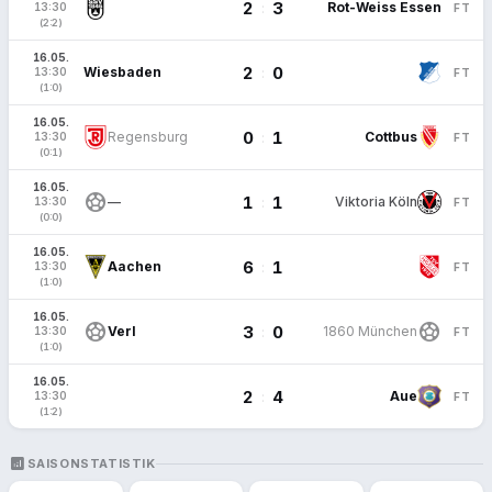
2
3
:
Rot-Weiss Essen
13:30
FT
(2:2)
16.05.
2
0
:
Wiesbaden
13:30
FT
(1:0)
16.05.
0
1
:
Regensburg
Cottbus
13:30
FT
(0:1)
16.05.
sports_soccer
1
1
:
—
Viktoria Köln
13:30
FT
(0:0)
16.05.
6
1
:
Aachen
13:30
FT
(1:0)
16.05.
sports_soccer
sports_soccer
3
0
:
Verl
1860 München
13:30
FT
(1:0)
16.05.
2
4
:
Aue
13:30
FT
(1:2)
ANALYTICS
SAISONSTATISTIK