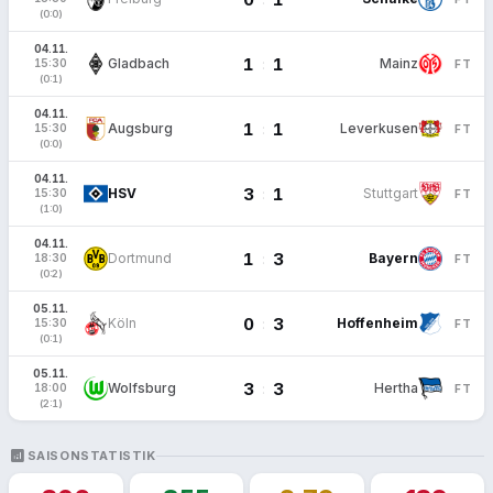
(0:0)
04.11.
1
1
:
Gladbach
Mainz
15:30
FT
(0:1)
04.11.
1
1
:
Augsburg
Leverkusen
15:30
FT
(0:0)
04.11.
3
1
:
HSV
Stuttgart
15:30
FT
(1:0)
04.11.
1
3
:
Dortmund
Bayern
18:30
FT
(0:2)
05.11.
0
3
:
Köln
Hoffenheim
15:30
FT
(0:1)
05.11.
3
3
:
Wolfsburg
Hertha
18:00
FT
(2:1)
ANALYTICS
SAISONSTATISTIK