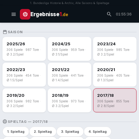
1. Bundesliga Historie & Archiv, Alle Saisons & Spieltage
menu
search
sports_soccer
Ergebnisse
1
.de
01:55:36
CALENDAR_TODAY
SAISON
2025/26
2024/25
2023/24
306 Spiele · 987 Tore ·
306 Spiele · 959 Tore ·
306 Spiele · 985 Tore ·
Ø 3.2/Spiel
Ø 3.1/Spiel
Ø 3.2/Spiel
2022/23
2021/22
2020/21
306 Spiele · 454 Tore ·
306 Spiele · 441 Tore ·
306 Spiele · 405 Tore ·
Ø 1.5/Spiel
Ø 1.4/Spiel
Ø 1.3/Spiel
2019/20
2018/19
2017/18
306 Spiele · 982 Tore ·
306 Spiele · 973 Tore ·
306 Spiele · 855 Tore ·
Ø 3.2/Spiel
Ø 3.2/Spiel
Ø 2.8/Spiel
SPORTS_SOCCER
SPIELTAG — 2017/18
1. Spieltag
2. Spieltag
3. Spieltag
4. Spieltag