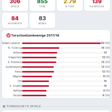
306
855
2.79
139
SPIELE
TORE
Ø TORE
HEIMSIEGE
84
83
AUSWÄRTS
REMIS
sports_soccer
Torschuetzenkoenige 2017/18
Robert Lewandowski
30
(5E)
N. Füllkrug
14
(3E)
Volland
13
Gregoritsch
13
(1E)
A. Kramaric
13
(2E)
Aubameyang
12
(2E)
Kalou
12
(1E)
Wagner
11
(1E)
Uth
10
S. Gnabry
10
Raffael
9
(1E)
Hazard
9
(3E)
LOCAL_FIRE_DEPARTMENT
TORREICHSTE SPIELE