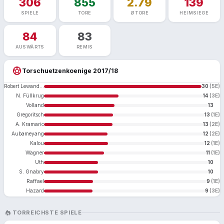
306
855
2.79
139
SPIELE
TORE
Ø TORE
HEIMSIEGE
84
83
AUSWÄRTS
REMIS
sports_soccer
Torschuetzenkoenige 2017/18
Robert Lewandowski
30
(5E)
N. Füllkrug
14
(3E)
Volland
13
Gregoritsch
13
(1E)
A. Kramaric
13
(2E)
Aubameyang
12
(2E)
Kalou
12
(1E)
Wagner
11
(1E)
Uth
10
S. Gnabry
10
Raffael
9
(1E)
Hazard
9
(3E)
LOCAL_FIRE_DEPARTMENT
TORREICHSTE SPIELE