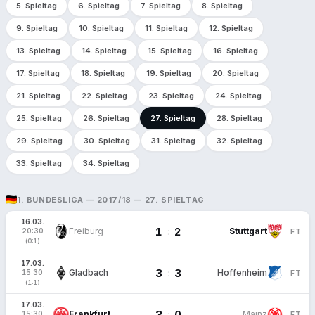
5. Spieltag
6. Spieltag
7. Spieltag
8. Spieltag
9. Spieltag
10. Spieltag
11. Spieltag
12. Spieltag
13. Spieltag
14. Spieltag
15. Spieltag
16. Spieltag
17. Spieltag
18. Spieltag
19. Spieltag
20. Spieltag
21. Spieltag
22. Spieltag
23. Spieltag
24. Spieltag
25. Spieltag
26. Spieltag
27. Spieltag
28. Spieltag
29. Spieltag
30. Spieltag
31. Spieltag
32. Spieltag
33. Spieltag
34. Spieltag
1. BUNDESLIGA — 2017/18 — 27. SPIELTAG
16.03.
1
2
:
Freiburg
Stuttgart
20:30
FT
(0:1)
17.03.
3
3
:
Gladbach
Hoffenheim
15:30
FT
(1:1)
17.03.
3
0
:
Frankfurt
Mainz
15:30
FT