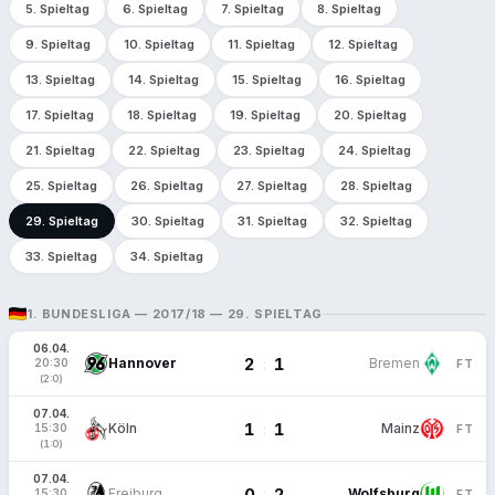
5. Spieltag
6. Spieltag
7. Spieltag
8. Spieltag
9. Spieltag
10. Spieltag
11. Spieltag
12. Spieltag
13. Spieltag
14. Spieltag
15. Spieltag
16. Spieltag
17. Spieltag
18. Spieltag
19. Spieltag
20. Spieltag
21. Spieltag
22. Spieltag
23. Spieltag
24. Spieltag
25. Spieltag
26. Spieltag
27. Spieltag
28. Spieltag
29. Spieltag
30. Spieltag
31. Spieltag
32. Spieltag
33. Spieltag
34. Spieltag
1. BUNDESLIGA — 2017/18 — 29. SPIELTAG
06.04.
2
1
:
Hannover
Bremen
20:30
FT
(2:0)
07.04.
1
1
:
Köln
Mainz
15:30
FT
(1:0)
07.04.
0
2
:
Freiburg
Wolfsburg
15:30
FT