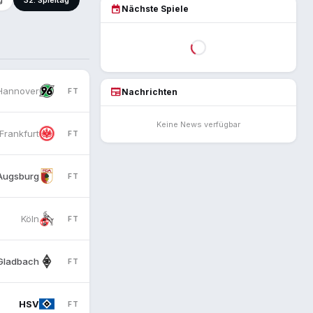
g
32. Spieltag
event
Nächste Spiele
Hannover
newspaper
FT
Nachrichten
Keine News verfügbar
Frankfurt
FT
Augsburg
FT
Köln
FT
Gladbach
FT
HSV
FT