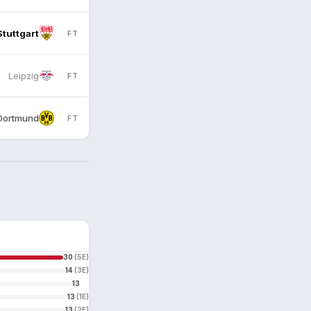
Stuttgart
FT
Leipzig
FT
Dortmund
FT
30
(5E)
14
(3E)
13
13
(1E)
13
(2E)