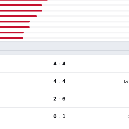
4
4
:
4
4
:
Le
2
6
:
6
1
: