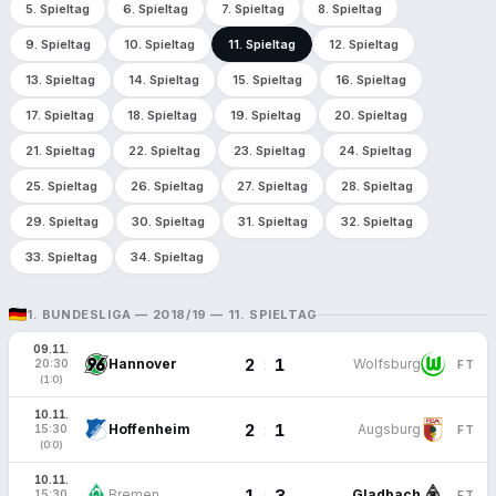
5. Spieltag
6. Spieltag
7. Spieltag
8. Spieltag
9. Spieltag
10. Spieltag
11. Spieltag
12. Spieltag
13. Spieltag
14. Spieltag
15. Spieltag
16. Spieltag
17. Spieltag
18. Spieltag
19. Spieltag
20. Spieltag
21. Spieltag
22. Spieltag
23. Spieltag
24. Spieltag
25. Spieltag
26. Spieltag
27. Spieltag
28. Spieltag
29. Spieltag
30. Spieltag
31. Spieltag
32. Spieltag
33. Spieltag
34. Spieltag
1. BUNDESLIGA — 2018/19 — 11. SPIELTAG
09.11.
2
1
:
Hannover
Wolfsburg
20:30
FT
(1:0)
10.11.
2
1
:
Hoffenheim
Augsburg
15:30
FT
(0:0)
10.11.
1
3
:
Bremen
Gladbach
15:30
FT