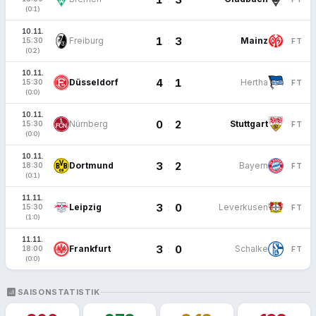
(0:1)
10.11.
1
3
:
Freiburg
Mainz
15:30
FT
(0:2)
10.11.
4
1
:
Düsseldorf
Hertha
15:30
FT
(0:0)
10.11.
0
2
:
Nürnberg
Stuttgart
15:30
FT
(0:0)
10.11.
3
2
:
Dortmund
Bayern
18:30
FT
(0:1)
11.11.
3
0
:
Leipzig
Leverkusen
15:30
FT
(1:0)
11.11.
3
0
:
Frankfurt
Schalke
18:00
FT
(0:0)
ANALYTICS
SAISONSTATISTIK