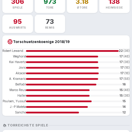
306
973
3.18
138
SPIELE
TORE
Ø TORE
HEIMSIEGE
95
73
AUSWÄRTS
REMIS
sports_soccer
Torschuetzenkoenige 2018/19
Robert Lewandowski
22
(3E)
Weghorst
17
(4E)
Kai Havertz
17
(3E)
Jovic
17
(1E)
Alcacer
17
(1E)
A. Kramaric
17
(5E)
Belfodil
16
Marco Reus
15
(4E)
Haller
15
(3E)
Poulsen, Yussuf
15
J.-P.Mateta
14
Sancho
12
LOCAL_FIRE_DEPARTMENT
TORREICHSTE SPIELE