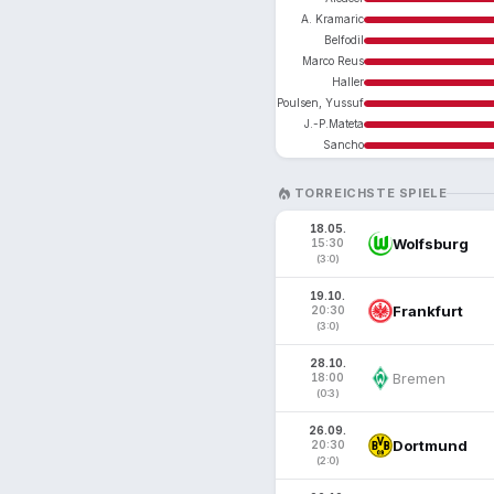
A. Kramaric
Belfodil
Marco Reus
Haller
Poulsen, Yussuf
J.-P.Mateta
Sancho
LOCAL_FIRE_DEPARTMENT
TORREICHSTE SPIELE
18.05.
Wolfsburg
15:30
(3:0)
19.10.
Frankfurt
20:30
(3:0)
28.10.
Bremen
18:00
(0:3)
26.09.
Dortmund
20:30
(2:0)