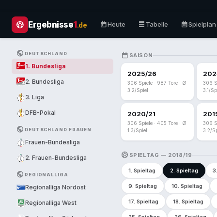
sports_soccer
today
table_rows
calendar_month
Ergebnisse
1
Heute
Tabelle
Spielplan
.de
PUBLIC
CALENDAR_TODAY
DEUTSCHLAND
SAISON
1. Bundesliga
2025/26
202
2. Bundesliga
306 Spiele · 987 Tore · Ø
306 S
3.2/Spiel
3.1/Sp
3. Liga
DFB-Pokal
2020/21
201
306 Spiele · 405 Tore · Ø
306 S
PUBLIC
DEUTSCHLAND FRAUEN
1.3/Spiel
3.2/Sp
Frauen-Bundesliga
SPORTS_SOCCER
SPIELTAG — 2018/19
2. Frauen-Bundesliga
1. Spieltag
2. Spieltag
3
PUBLIC
REGIONALLIGA
9. Spieltag
10. Spieltag
Regionalliga Nordost
17. Spieltag
18. Spieltag
Regionalliga West