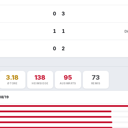
0
3
:
1
1
:
D
0
2
:
3.18
138
95
73
Ø TORE
HEIMSIEGE
AUSWÄRTS
REMIS
18/19