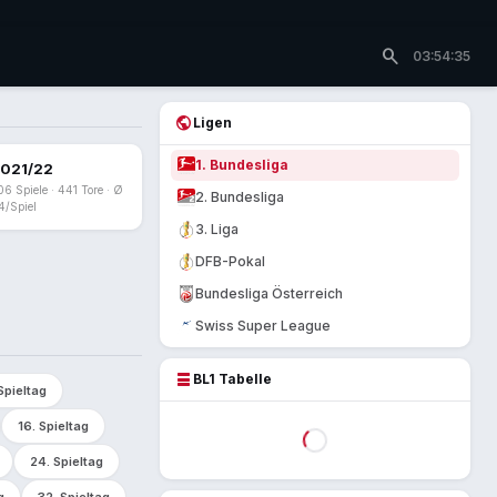
search
03:54:35
public
Ligen
1. Bundesliga
021/22
06 Spiele · 441 Tore · Ø
2. Bundesliga
.4/Spiel
3. Liga
DFB-Pokal
Bundesliga Österreich
Swiss Super League
table_rows
BL1 Tabelle
Spieltag
16. Spieltag
24. Spieltag