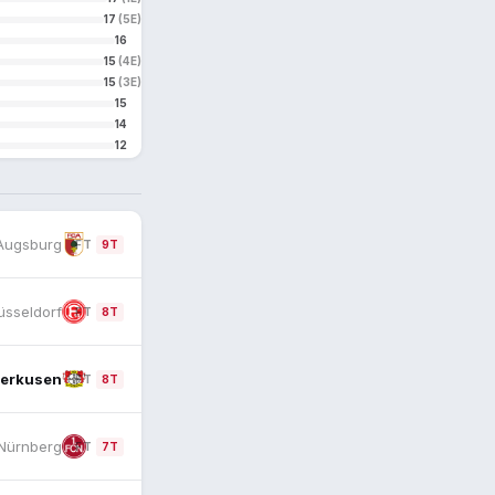
17
(5E)
16
15
(4E)
15
(3E)
15
14
12
Augsburg
FT
9T
üsseldorf
FT
8T
erkusen
FT
8T
Nürnberg
FT
7T