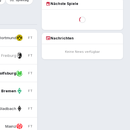
g
32. Spieltag
event
Nächste Spiele
Dortmund
newspaper
FT
Nachrichten
Keine News verfügbar
Freiburg
FT
olfsburg
FT
Bremen
FT
Gladbach
FT
Mainz
FT