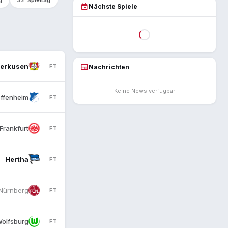
g
32. Spieltag
event
Nächste Spiele
erkusen
newspaper
FT
Nachrichten
Keine News verfügbar
ffenheim
FT
Frankfurt
FT
Hertha
FT
Nürnberg
FT
olfsburg
FT