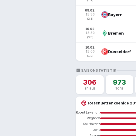
(1:1)
09.02.
Bayern
18:30
(2:1)
10.02.
Bremen
15:30
(3:0)
10.02.
Düsseldorf
18:00
(1:0)
ANALYTICS
SAISONSTATISTIK
306
973
SPIELE
TORE
sports_soccer
Torschuetzenkoenige 20
Robert Lewandowski
Weghorst
Kai Havertz
Jovic
Alcacer