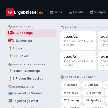
sports_soccer
today
table_rows
calendar_month
Ergebnisse
1
Heute
Tabelle
Spielplan
.de
PUBLIC
CALENDAR_TODAY
DEUTSCHLAND
SAISON
1. Bundesliga
2025/26
202
2. Bundesliga
306 Spiele · 987 Tore · Ø
306 S
3.2/Spiel
3.1/Sp
3. Liga
DFB-Pokal
2020/21
201
306 Spiele · 405 Tore · Ø
306 S
PUBLIC
DEUTSCHLAND FRAUEN
1.3/Spiel
3.2/Sp
Frauen-Bundesliga
SPORTS_SOCCER
SPIELTAG — 2018/19
2. Frauen-Bundesliga
1. Spieltag
2. Spieltag
3
PUBLIC
REGIONALLIGA
9. Spieltag
10. Spieltag
Regionalliga Nordost
17. Spieltag
18. Spieltag
Regionalliga West