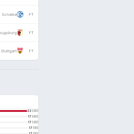
Schalke
FT
Augsburg
FT
Stuttgart
FT
22
(3E)
17
(4E)
17
(3E)
17
(1E)
17
(1E)