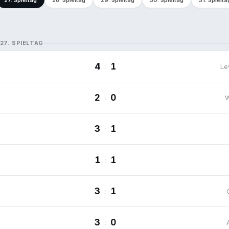
27. Spieltag
28. Spieltag
29. Spieltag
30. Spieltag
31. Spielta
 27. SPIELTAG
4
1
:
Le
2
0
:
W
3
1
:
1
1
:
3
1
:
3
0
: