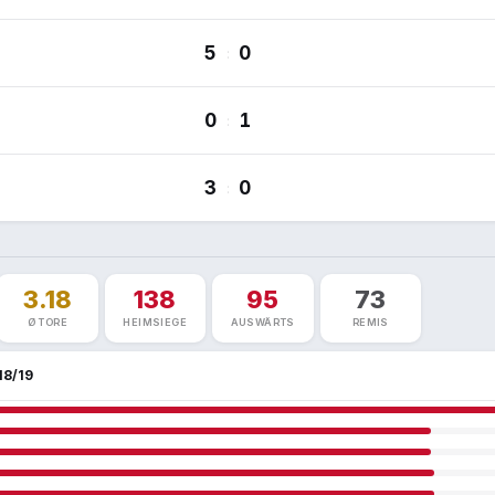
5
0
:
0
1
:
3
0
:
3.18
138
95
73
Ø TORE
HEIMSIEGE
AUSWÄRTS
REMIS
18/19