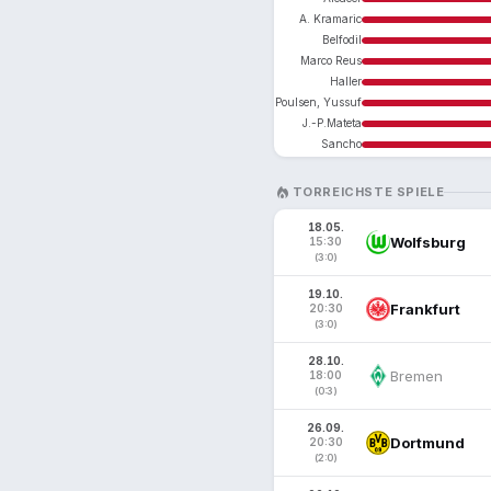
A. Kramaric
Belfodil
Marco Reus
Haller
Poulsen, Yussuf
J.-P.Mateta
Sancho
LOCAL_FIRE_DEPARTMENT
TORREICHSTE SPIELE
18.05.
Wolfsburg
15:30
(3:0)
19.10.
Frankfurt
20:30
(3:0)
28.10.
Bremen
18:00
(0:3)
26.09.
Dortmund
20:30
(2:0)