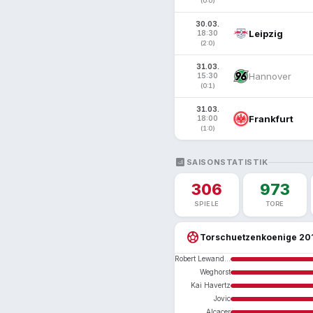
(0:0)
30.03.
Leipzig
18:30
(2:0)
31.03.
Hannover
15:30
(0:1)
31.03.
Frankfurt
18:00
(1:0)
ANALYTICS
SAISONSTATISTIK
306
973
SPIELE
TORE
sports_soccer
Torschuetzenkoenige 20
Robert Lewandowski
Weghorst
Kai Havertz
Jovic
Alcacer