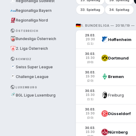
25. Spieltag
26. Spieltag
Regionalliga Südwest
33. Spieltag
34. Spieltag
Regionalliga Bayern
Regionalliga Nord
1. BUNDESLIGA — 2018/19 —
PUBLIC
ÖSTERREICH
29.03.
Bundesliga Österreich
Hoffenheim
20:30
(1:1)
2. Liga Österreich
30.03.
Dortmund
PUBLIC
15:30
SCHWEIZ
(0:0)
Swiss Super League
30.03.
Bremen
Challenge League
15:30
(2:0)
PUBLIC
LUXEMBURG
30.03.
Freiburg
BGL Ligue Luxemburg
15:30
(1:1)
30.03.
Düsseldorf
15:30
(3:0)
30.03.
Nürnberg
15:30