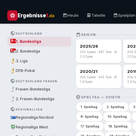
sports_soccer
today
table_rows
calendar_month
Ergebnisse
1
Heute
Tabelle
Spielplan
.de
PUBLIC
CALENDAR_TODAY
DEUTSCHLAND
SAISON
1. Bundesliga
2025/26
202
2. Bundesliga
306 Spiele · 987 Tore · Ø
306 S
3.2/Spiel
3.1/Sp
3. Liga
DFB-Pokal
2020/21
201
306 Spiele · 405 Tore · Ø
306 S
PUBLIC
DEUTSCHLAND FRAUEN
1.3/Spiel
3.2/Sp
Frauen-Bundesliga
SPORTS_SOCCER
SPIELTAG — 2018/19
2. Frauen-Bundesliga
1. Spieltag
2. Spieltag
3
PUBLIC
REGIONALLIGA
9. Spieltag
10. Spieltag
Regionalliga Nordost
17. Spieltag
18. Spieltag
Regionalliga West