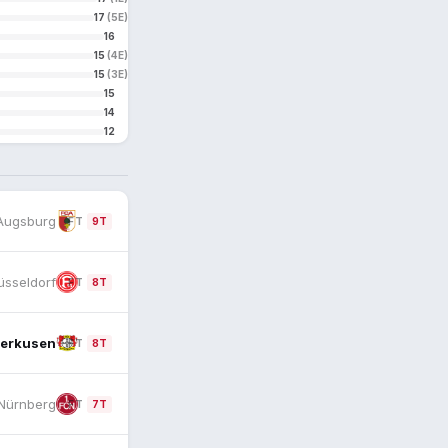
17
(5E)
16
15
(4E)
15
(3E)
15
14
12
Augsburg
FT
9T
üsseldorf
FT
8T
erkusen
FT
8T
Nürnberg
FT
7T