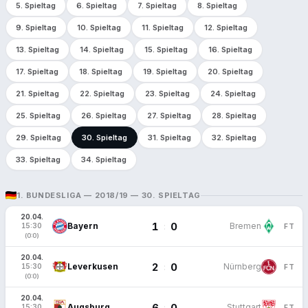
5. Spieltag
6. Spieltag
7. Spieltag
8. Spieltag
9. Spieltag
10. Spieltag
11. Spieltag
12. Spieltag
13. Spieltag
14. Spieltag
15. Spieltag
16. Spieltag
17. Spieltag
18. Spieltag
19. Spieltag
20. Spieltag
21. Spieltag
22. Spieltag
23. Spieltag
24. Spieltag
25. Spieltag
26. Spieltag
27. Spieltag
28. Spieltag
29. Spieltag
30. Spieltag
31. Spieltag
32. Spieltag
33. Spieltag
34. Spieltag
1. BUNDESLIGA — 2018/19 — 30. SPIELTAG
20.04.
1
0
:
Bayern
Bremen
15:30
FT
(0:0)
20.04.
2
0
:
Leverkusen
Nürnberg
15:30
FT
(0:0)
20.04.
6
0
:
Augsburg
Stuttgart
15:30
FT