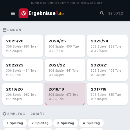
1. Bundesliga Historie & Archiv, Alle Saisons & Spieltage
menu
search
sports_soccer
Ergebnisse
1
.de
12:56:12
CALENDAR_TODAY
SAISON
2025/26
2024/25
2023/24
306 Spiele · 987 Tore ·
306 Spiele · 959 Tore ·
306 Spiele · 985 Tore ·
Ø 3.2/Spiel
Ø 3.1/Spiel
Ø 3.2/Spiel
2022/23
2021/22
2020/21
306 Spiele · 454 Tore ·
306 Spiele · 441 Tore ·
306 Spiele · 405 Tore ·
Ø 1.5/Spiel
Ø 1.4/Spiel
Ø 1.3/Spiel
2019/20
2018/19
2017/18
306 Spiele · 982 Tore ·
306 Spiele · 973 Tore ·
306 Spiele · 855 Tore ·
Ø 3.2/Spiel
Ø 3.2/Spiel
Ø 2.8/Spiel
SPORTS_SOCCER
SPIELTAG — 2018/19
1. Spieltag
2. Spieltag
3. Spieltag
4. Spieltag