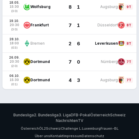
18.05.
8
1
:
Wolfsburg
Augsburg
15:30
FT
9T
(3:0)
19.10.
7
1
:
Frankfurt
Düsseldorf
20:30
FT
8T
(3:0)
28.10.
2
6
:
Bremen
Leverkusen
18:00
FT
8T
(0:3)
26.09.
7
0
:
Dortmund
Nürnberg
20:30
FT
7T
(2:0)
06.10.
4
3
:
Dortmund
Augsburg
15:30
FT
7T
(0:1)
Bundesliga
2. Bundesliga
3. Liga
DFB-Pokal
Österreich
Schweiz
Nachrichten
TV
Österreich
ÖL2
Schweiz
Challenge L.
Luxemburg
Frauen-BL
Über uns
Kontakt
Impressum
Datenschutz