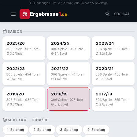
1. Bundesliga Historie & Archiv, Alle Saisons & Spieltage
menu
search
sports_soccer
Ergebnisse
1
.de
03:11:41
CALENDAR_TODAY
SAISON
2025/26
2024/25
2023/24
306 Spiele · 987 Tore ·
306 Spiele · 959 Tore ·
306 Spiele · 985 Tore ·
Ø 3.2/Spiel
Ø 3.1/Spiel
Ø 3.2/Spiel
2022/23
2021/22
2020/21
306 Spiele · 454 Tore ·
306 Spiele · 441 Tore ·
306 Spiele · 405 Tore ·
Ø 1.5/Spiel
Ø 1.4/Spiel
Ø 1.3/Spiel
2019/20
2018/19
2017/18
306 Spiele · 982 Tore ·
306 Spiele · 973 Tore ·
306 Spiele · 855 Tore ·
Ø 3.2/Spiel
Ø 3.2/Spiel
Ø 2.8/Spiel
SPORTS_SOCCER
SPIELTAG — 2018/19
1. Spieltag
2. Spieltag
3. Spieltag
4. Spieltag