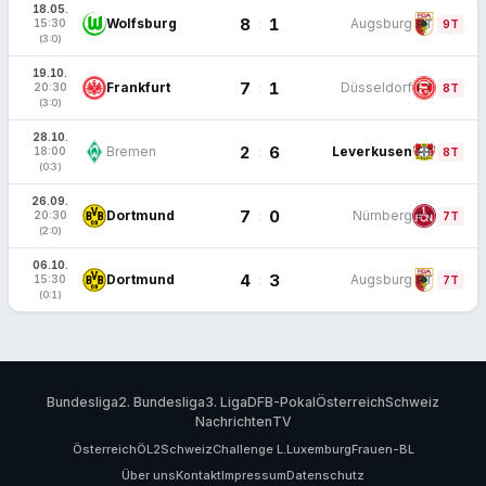
18.05.
8
1
:
Wolfsburg
Augsburg
15:30
FT
9T
(3:0)
19.10.
7
1
:
Frankfurt
Düsseldorf
20:30
FT
8T
(3:0)
28.10.
2
6
:
Bremen
Leverkusen
18:00
FT
8T
(0:3)
26.09.
7
0
:
Dortmund
Nürnberg
20:30
FT
7T
(2:0)
06.10.
4
3
:
Dortmund
Augsburg
15:30
FT
7T
(0:1)
Bundesliga
2. Bundesliga
3. Liga
DFB-Pokal
Österreich
Schweiz
Nachrichten
TV
Österreich
ÖL2
Schweiz
Challenge L.
Luxemburg
Frauen-BL
Über uns
Kontakt
Impressum
Datenschutz