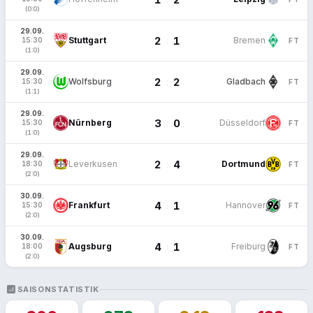
(0:0)
29.09.
2
1
:
Stuttgart
Bremen
15:30
FT
(1:0)
29.09.
2
2
:
Wolfsburg
Gladbach
15:30
FT
(1:1)
29.09.
3
0
:
Nürnberg
Düsseldorf
15:30
FT
(1:0)
29.09.
2
4
:
Leverkusen
Dortmund
18:30
FT
(2:0)
30.09.
4
1
:
Frankfurt
Hannover
15:30
FT
(2:0)
30.09.
4
1
:
Augsburg
Freiburg
18:00
FT
(2:0)
ANALYTICS
SAISONSTATISTIK