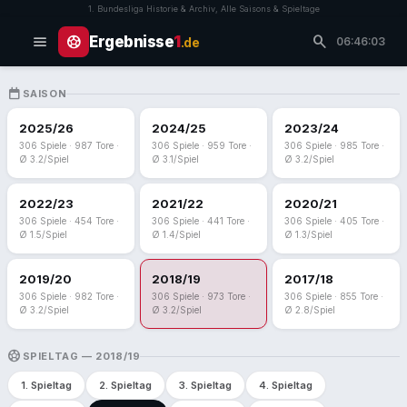
1. Bundesliga Historie & Archiv, Alle Saisons & Spieltage
menu
search
sports_soccer
Ergebnisse
1
.de
06:46:03
CALENDAR_TODAY
SAISON
2025/26
2024/25
2023/24
306 Spiele · 987 Tore ·
306 Spiele · 959 Tore ·
306 Spiele · 985 Tore ·
Ø 3.2/Spiel
Ø 3.1/Spiel
Ø 3.2/Spiel
2022/23
2021/22
2020/21
306 Spiele · 454 Tore ·
306 Spiele · 441 Tore ·
306 Spiele · 405 Tore ·
Ø 1.5/Spiel
Ø 1.4/Spiel
Ø 1.3/Spiel
2019/20
2018/19
2017/18
306 Spiele · 982 Tore ·
306 Spiele · 973 Tore ·
306 Spiele · 855 Tore ·
Ø 3.2/Spiel
Ø 3.2/Spiel
Ø 2.8/Spiel
SPORTS_SOCCER
SPIELTAG — 2018/19
1. Spieltag
2. Spieltag
3. Spieltag
4. Spieltag