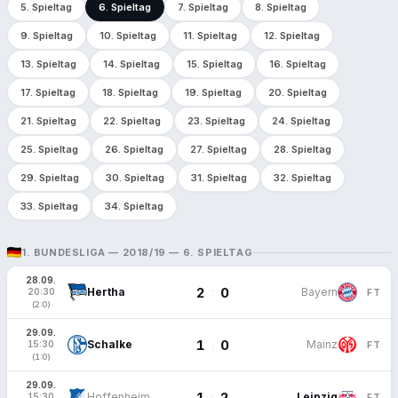
5. Spieltag
6. Spieltag
7. Spieltag
8. Spieltag
9. Spieltag
10. Spieltag
11. Spieltag
12. Spieltag
13. Spieltag
14. Spieltag
15. Spieltag
16. Spieltag
17. Spieltag
18. Spieltag
19. Spieltag
20. Spieltag
21. Spieltag
22. Spieltag
23. Spieltag
24. Spieltag
25. Spieltag
26. Spieltag
27. Spieltag
28. Spieltag
29. Spieltag
30. Spieltag
31. Spieltag
32. Spieltag
33. Spieltag
34. Spieltag
1. BUNDESLIGA — 2018/19 — 6. SPIELTAG
28.09.
2
0
:
Hertha
Bayern
20:30
FT
(2:0)
29.09.
1
0
:
Schalke
Mainz
15:30
FT
(1:0)
29.09.
1
2
:
Hoffenheim
Leipzig
15:30
FT