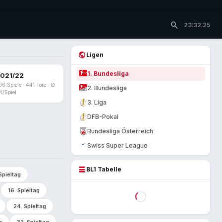
search
23:32:25
public
Ligen
1. Bundesliga
021/22
06 Spiele · 441 Tore · Ø
2. Bundesliga
.4/Spiel
3. Liga
DFB-Pokal
Bundesliga Österreich
Swiss Super League
table_rows
BL1 Tabelle
Spieltag
16. Spieltag
24. Spieltag