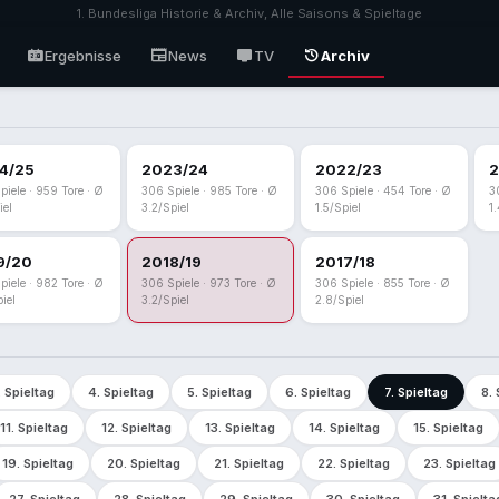
1. Bundesliga Historie & Archiv, Alle Saisons & Spieltage
scoreboard
newspaper
tv
history
Ergebnisse
News
TV
Archiv
4/25
2023/24
2022/23
2
piele · 959 Tore · Ø
306 Spiele · 985 Tore · Ø
306 Spiele · 454 Tore · Ø
3
iel
3.2/Spiel
1.5/Spiel
1
9/20
2018/19
2017/18
piele · 982 Tore · Ø
306 Spiele · 973 Tore · Ø
306 Spiele · 855 Tore · Ø
iel
3.2/Spiel
2.8/Spiel
. Spieltag
4. Spieltag
5. Spieltag
6. Spieltag
7. Spieltag
8. 
11. Spieltag
12. Spieltag
13. Spieltag
14. Spieltag
15. Spieltag
19. Spieltag
20. Spieltag
21. Spieltag
22. Spieltag
23. Spieltag