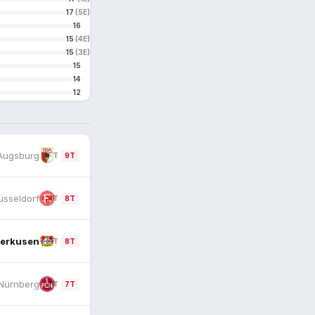
17
(5E)
16
15
(4E)
15
(3E)
15
14
12
Augsburg
FT
9T
üsseldorf
FT
8T
erkusen
FT
8T
Nürnberg
FT
7T