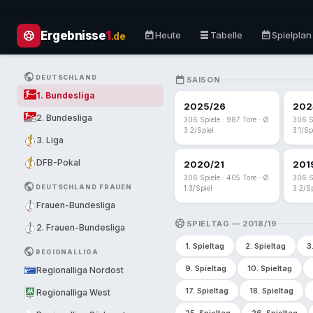
sports_soccer
today
table_rows
calendar_month
Ergebnisse
1
Heute
Tabelle
Spielplan
.de
PUBLIC
CALENDAR_TODAY
DEUTSCHLAND
SAISON
1. Bundesliga
2025/26
202
2. Bundesliga
306 Spiele · 987 Tore · Ø
306 S
3.2/Spiel
3.1/Sp
3. Liga
DFB-Pokal
2020/21
201
306 Spiele · 405 Tore · Ø
306 S
PUBLIC
DEUTSCHLAND FRAUEN
1.3/Spiel
3.2/Sp
Frauen-Bundesliga
SPORTS_SOCCER
SPIELTAG — 2018/19
2. Frauen-Bundesliga
1. Spieltag
2. Spieltag
3
PUBLIC
REGIONALLIGA
9. Spieltag
10. Spieltag
Regionalliga Nordost
17. Spieltag
18. Spieltag
Regionalliga West