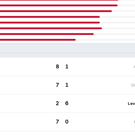
8
1
:
7
1
:
D
2
6
:
Lev
7
0
: