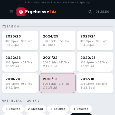
1. Bundesliga Historie & Archiv, Alle Saisons & Spieltage
menu
search
sports_soccer
Ergebnisse
1
.de
01:38:54
CALENDAR_TODAY
SAISON
2025/26
2024/25
2023/24
306 Spiele · 987 Tore ·
306 Spiele · 959 Tore ·
306 Spiele · 985 Tore ·
Ø 3.2/Spiel
Ø 3.1/Spiel
Ø 3.2/Spiel
2022/23
2021/22
2020/21
306 Spiele · 454 Tore ·
306 Spiele · 441 Tore ·
306 Spiele · 405 Tore ·
Ø 1.5/Spiel
Ø 1.4/Spiel
Ø 1.3/Spiel
2019/20
2018/19
2017/18
306 Spiele · 982 Tore ·
306 Spiele · 973 Tore ·
306 Spiele · 855 Tore ·
Ø 3.2/Spiel
Ø 3.2/Spiel
Ø 2.8/Spiel
SPORTS_SOCCER
SPIELTAG — 2018/19
1. Spieltag
2. Spieltag
3. Spieltag
4. Spieltag