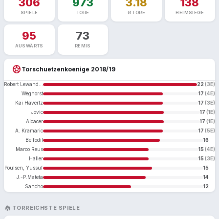
306
973
3.18
138
SPIELE
TORE
Ø TORE
HEIMSIEGE
95
73
AUSWÄRTS
REMIS
sports_soccer
Torschuetzenkoenige 2018/19
Robert Lewandowski
22
(3E)
Weghorst
17
(4E)
Kai Havertz
17
(3E)
Jovic
17
(1E)
Alcacer
17
(1E)
A. Kramaric
17
(5E)
Belfodil
16
Marco Reus
15
(4E)
Haller
15
(3E)
Poulsen, Yussuf
15
J.-P.Mateta
14
Sancho
12
LOCAL_FIRE_DEPARTMENT
TORREICHSTE SPIELE