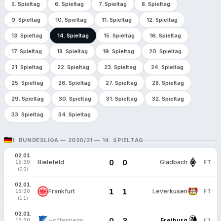
5. Spieltag
6. Spieltag
7. Spieltag
8. Spieltag
9. Spieltag
10. Spieltag
11. Spieltag
12. Spieltag
13. Spieltag
14. Spieltag
15. Spieltag
16. Spieltag
17. Spieltag
18. Spieltag
19. Spieltag
20. Spieltag
21. Spieltag
22. Spieltag
23. Spieltag
24. Spieltag
25. Spieltag
26. Spieltag
27. Spieltag
28. Spieltag
29. Spieltag
30. Spieltag
31. Spieltag
32. Spieltag
33. Spieltag
34. Spieltag
1. BUNDESLIGA — 2020/21 — 14. SPIELTAG
02.01.
0
0
:
Bielefeld
Gladbach
15:30
FT
(0:0)
02.01.
1
1
:
Frankfurt
Leverkusen
15:30
FT
(1:1)
02.01.
0
3
:
Hoffenheim
Freiburg
15:30
FT