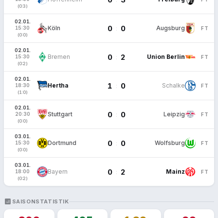
(0:3)
02.01.
0
0
:
Köln
Augsburg
15:30
FT
(0:0)
02.01.
0
2
:
Bremen
Union Berlin
15:30
FT
(0:2)
02.01.
1
0
:
Hertha
Schalke
18:30
FT
(1:0)
02.01.
0
0
:
Stuttgart
Leipzig
20:30
FT
(0:0)
03.01.
0
0
:
Dortmund
Wolfsburg
15:30
FT
(0:0)
03.01.
0
2
:
Bayern
Mainz
18:00
FT
(0:2)
ANALYTICS
SAISONSTATISTIK