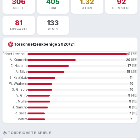
306
405
1.32
92
SPIELE
TORE
Ø TORE
HEIMSIEGE
81
133
AUSWÄRTS
REMIS
sports_soccer
Torschuetzenkoenige 2020/21
Robert Lewandowski
41
(7E)
A. Kramaric
20
(5E)
E. Haaland
17
(1E)
A. Silva
15
(2E)
S. Kalajdzic
11
W. Weghorst
10
S. Gnabry
10
V. Grifo
9
(4E)
T. Müller
9
(1E)
J. Sancho
8
(1E)
R. Sallai
7
(1E)
Mateta
7
LOCAL_FIRE_DEPARTMENT
TORREICHSTE SPIELE