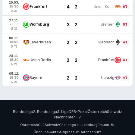
20.03.
4
2
:
Frankfurt
Union Berlin
15:30
FT
6T
(4:2)
27.11.
3
2
:
Wolfsburg
Bremen
20:30
FT
5T
(3:2)
08.11.
2
2
:
Leverkusen
Gladbach
18:00
FT
4T
(2:2)
28.11.
2
2
:
Union Berlin
Frankfurt
15:30
FT
4T
(2:2)
05.12.
2
2
:
Bayern
Leipzig
18:30
FT
4T
(2:2)
Bundesliga
2. Bundesliga
3. Liga
DFB-Pokal
Österreich
Schweiz
Nachrichten
TV
Österreich
ÖL2
Schweiz
Challenge L.
Luxemburg
Frauen-BL
Über uns
Kontakt
Impressum
Datenschutz