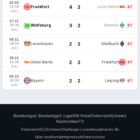
20.03.
4
2
:
Frankfurt
Union Berlin
15:30
FT
6T
(4:2)
27.11.
3
2
:
Wolfsburg
Bremen
20:30
FT
5T
(3:2)
08.11.
2
2
:
Leverkusen
Gladbach
18:00
FT
4T
(2:2)
28.11.
2
2
:
Union Berlin
Frankfurt
15:30
FT
4T
(2:2)
05.12.
2
2
:
Bayern
Leipzig
18:30
FT
4T
(2:2)
Bundesliga
2. Bundesliga
3. Liga
DFB-Pokal
Österreich
Schweiz
Nachrichten
TV
Österreich
ÖL2
Schweiz
Challenge L.
Luxemburg
Frauen-BL
Über uns
Kontakt
Impressum
Datenschutz