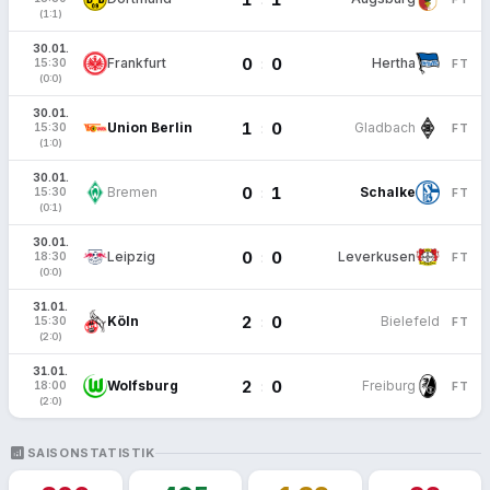
(1:1)
30.01.
0
0
:
Frankfurt
Hertha
15:30
FT
(0:0)
30.01.
1
0
:
Union Berlin
Gladbach
15:30
FT
(1:0)
30.01.
0
1
:
Bremen
Schalke
15:30
FT
(0:1)
30.01.
0
0
:
Leipzig
Leverkusen
18:30
FT
(0:0)
31.01.
2
0
:
Köln
Bielefeld
15:30
FT
(2:0)
31.01.
2
0
:
Wolfsburg
Freiburg
18:00
FT
(2:0)
ANALYTICS
SAISONSTATISTIK