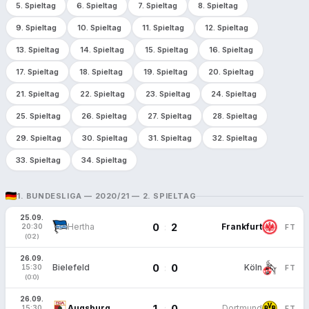
5. Spieltag
6. Spieltag
7. Spieltag
8. Spieltag
9. Spieltag
10. Spieltag
11. Spieltag
12. Spieltag
13. Spieltag
14. Spieltag
15. Spieltag
16. Spieltag
17. Spieltag
18. Spieltag
19. Spieltag
20. Spieltag
21. Spieltag
22. Spieltag
23. Spieltag
24. Spieltag
25. Spieltag
26. Spieltag
27. Spieltag
28. Spieltag
29. Spieltag
30. Spieltag
31. Spieltag
32. Spieltag
33. Spieltag
34. Spieltag
1. BUNDESLIGA — 2020/21 — 2. SPIELTAG
25.09.
0
2
:
Hertha
Frankfurt
20:30
FT
(0:2)
26.09.
0
0
:
Bielefeld
Köln
15:30
FT
(0:0)
26.09.
1
0
:
Augsburg
Dortmund
15:30
FT