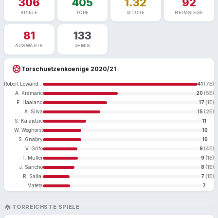
306
405
1.32
92
SPIELE
TORE
Ø TORE
HEIMSIEGE
81
133
AUSWÄRTS
REMIS
sports_soccer
Torschuetzenkoenige 2020/21
Robert Lewandowski
41
(7E)
A. Kramaric
20
(5E)
E. Haaland
17
(1E)
A. Silva
15
(2E)
S. Kalajdzic
11
W. Weghorst
10
S. Gnabry
10
V. Grifo
9
(4E)
T. Müller
9
(1E)
J. Sancho
8
(1E)
R. Sallai
7
(1E)
Mateta
7
LOCAL_FIRE_DEPARTMENT
TORREICHSTE SPIELE