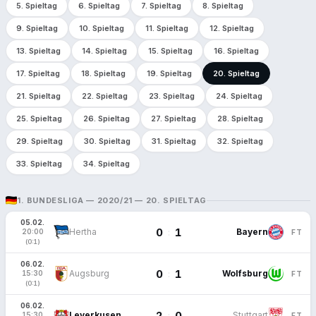
5. Spieltag
6. Spieltag
7. Spieltag
8. Spieltag
9. Spieltag
10. Spieltag
11. Spieltag
12. Spieltag
13. Spieltag
14. Spieltag
15. Spieltag
16. Spieltag
17. Spieltag
18. Spieltag
19. Spieltag
20. Spieltag
21. Spieltag
22. Spieltag
23. Spieltag
24. Spieltag
25. Spieltag
26. Spieltag
27. Spieltag
28. Spieltag
29. Spieltag
30. Spieltag
31. Spieltag
32. Spieltag
33. Spieltag
34. Spieltag
1. BUNDESLIGA — 2020/21 — 20. SPIELTAG
05.02.
0
1
:
Hertha
Bayern
20:00
FT
(0:1)
06.02.
0
1
:
Augsburg
Wolfsburg
15:30
FT
(0:1)
06.02.
2
0
:
Leverkusen
Stuttgart
15:30
FT