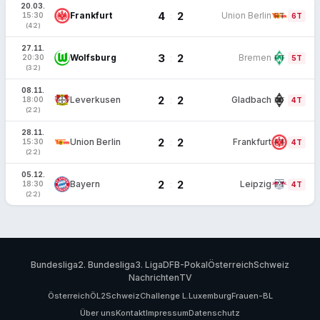
20.03.
4
2
:
Frankfurt
Union Berlin
15:30
FT
6T
(4:2)
27.11.
3
2
:
Wolfsburg
Bremen
20:30
FT
5T
(3:2)
08.11.
2
2
:
Leverkusen
Gladbach
18:00
FT
4T
(2:2)
28.11.
2
2
:
Union Berlin
Frankfurt
15:30
FT
4T
(2:2)
05.12.
2
2
:
Bayern
Leipzig
18:30
FT
4T
(2:2)
Bundesliga
2. Bundesliga
3. Liga
DFB-Pokal
Österreich
Schweiz
Nachrichten
TV
Österreich
ÖL2
Schweiz
Challenge L.
Luxemburg
Frauen-BL
Über uns
Kontakt
Impressum
Datenschutz