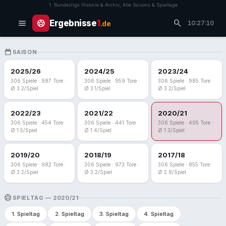
1. Bundesliga Historie & Archiv, Alle Saisons & Spieltage
menu
search
sports_soccer
Ergebnisse
1
.de
10:27:10
CALENDAR_TODAY
SAISON
2025/26
2024/25
2023/24
306 Spiele · 987 Tore ·
306 Spiele · 959 Tore ·
306 Spiele · 985 Tore ·
Ø 3.2/Spiel
Ø 3.1/Spiel
Ø 3.2/Spiel
2022/23
2021/22
2020/21
306 Spiele · 454 Tore ·
306 Spiele · 441 Tore ·
306 Spiele · 405 Tore ·
Ø 1.5/Spiel
Ø 1.4/Spiel
Ø 1.3/Spiel
2019/20
2018/19
2017/18
306 Spiele · 982 Tore ·
306 Spiele · 973 Tore ·
306 Spiele · 855 Tore ·
Ø 3.2/Spiel
Ø 3.2/Spiel
Ø 2.8/Spiel
SPORTS_SOCCER
SPIELTAG — 2020/21
1. Spieltag
2. Spieltag
3. Spieltag
4. Spieltag