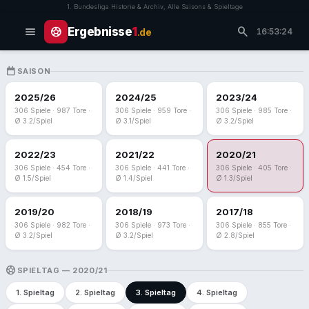
1. Bundesliga Historie & Archiv, Alle Saisons & Spieltage
menu
search
sports_soccer
Ergebnisse
1
.de
16:53:24
CALENDAR_TODAY
SAISON
2025/26
2024/25
2023/24
306 Spiele · 987 Tore ·
306 Spiele · 959 Tore ·
306 Spiele · 985 Tore ·
Ø 3.2/Spiel
Ø 3.1/Spiel
Ø 3.2/Spiel
2022/23
2021/22
2020/21
306 Spiele · 454 Tore ·
306 Spiele · 441 Tore ·
306 Spiele · 405 Tore ·
Ø 1.5/Spiel
Ø 1.4/Spiel
Ø 1.3/Spiel
2019/20
2018/19
2017/18
306 Spiele · 982 Tore ·
306 Spiele · 973 Tore ·
306 Spiele · 855 Tore ·
Ø 3.2/Spiel
Ø 3.2/Spiel
Ø 2.8/Spiel
SPORTS_SOCCER
SPIELTAG — 2020/21
1. Spieltag
2. Spieltag
3. Spieltag
4. Spieltag