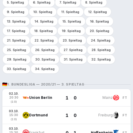
5. Spieltag
6. Spieltag
7. Spieltag
8. Spieltag
9. Spieltag
10. Spieltag
11. Spieltag
12. Spieltag
13. Spieltag
14. Spieltag
15. Spieltag
16. Spieltag
17. Spieltag
18. Spieltag
19. Spieltag
20. Spieltag
21. Spieltag
22. Spieltag
23. Spieltag
24. Spieltag
25. Spieltag
26. Spieltag
27. Spieltag
28. Spieltag
29. Spieltag
30. Spieltag
31. Spieltag
32. Spieltag
33. Spieltag
34. Spieltag
1. BUNDESLIGA — 2020/21 — 3. SPIELTAG
02.10.
1
0
:
Union Berlin
Mainz
20:30
FT
(1:0)
03.10.
1
0
:
Dortmund
Freiburg
15:30
FT
(1:0)
03.10.
0
1
:
Frankfurt
Hoffenheim
15:30
FT