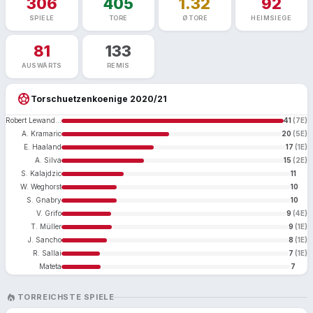
306
405
1.32
92
SPIELE
TORE
Ø TORE
HEIMSIEGE
81
133
AUSWÄRTS
REMIS
sports_soccer
Torschuetzenkoenige 2020/21
Robert Lewandowski
41
(7E)
A. Kramaric
20
(5E)
E. Haaland
17
(1E)
A. Silva
15
(2E)
S. Kalajdzic
11
W. Weghorst
10
S. Gnabry
10
V. Grifo
9
(4E)
T. Müller
9
(1E)
J. Sancho
8
(1E)
R. Sallai
7
(1E)
Mateta
7
LOCAL_FIRE_DEPARTMENT
TORREICHSTE SPIELE