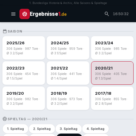
1. Bundesliga Historie & Archiv, Alle Saisons & Spieltage
menu
search
sports_soccer
Ergebnisse
1
.de
16:50:32
CALENDAR_TODAY
SAISON
2025/26
2024/25
2023/24
306 Spiele · 987 Tore ·
306 Spiele · 959 Tore ·
306 Spiele · 985 Tore ·
Ø 3.2/Spiel
Ø 3.1/Spiel
Ø 3.2/Spiel
2022/23
2021/22
2020/21
306 Spiele · 454 Tore ·
306 Spiele · 441 Tore ·
306 Spiele · 405 Tore ·
Ø 1.5/Spiel
Ø 1.4/Spiel
Ø 1.3/Spiel
2019/20
2018/19
2017/18
306 Spiele · 982 Tore ·
306 Spiele · 973 Tore ·
306 Spiele · 855 Tore ·
Ø 3.2/Spiel
Ø 3.2/Spiel
Ø 2.8/Spiel
SPORTS_SOCCER
SPIELTAG — 2020/21
1. Spieltag
2. Spieltag
3. Spieltag
4. Spieltag