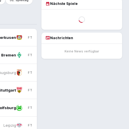
g
32. Spieltag
event
Nächste Spiele
erkusen
newspaper
FT
Nachrichten
Keine News verfügbar
Bremen
FT
Augsburg
FT
Stuttgart
FT
olfsburg
FT
Leipzig
FT