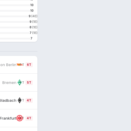
10
10
9
(4E)
9
(1E)
8
(1E)
7
(1E)
7
on Berlin
FT
6T
Bremen
FT
5T
Gladbach
FT
4T
Frankfurt
FT
4T