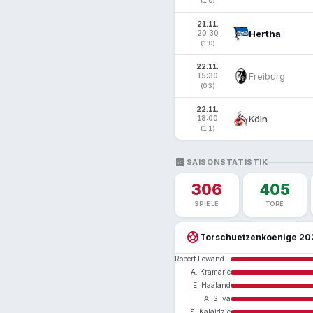
(1:0)
21.11.
Hertha
20:30
(1:0)
22.11.
Freiburg
15:30
(0:3)
22.11.
Köln
18:00
(1:1)
ANALYTICS
SAISONSTATISTIK
306
405
SPIELE
TORE
sports_soccer
Torschuetzenkoenige 20
Robert Lewandowski
A. Kramaric
E. Haaland
A. Silva
S. Kalajdzic