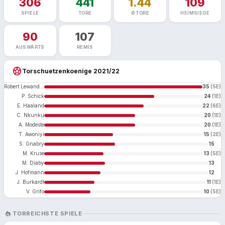
306
441
1.44
109
SPIELE
TORE
Ø TORE
HEIMSIEGE
90
107
AUSWÄRTS
REMIS
sports_soccer
Torschuetzenkoenige 2021/22
Robert Lewandowski
35
(5E)
P. Schick
24
(1E)
E. Haaland
22
(6E)
C. Nkunku
20
(1E)
A. Modeste
20
(1E)
T. Awoniyi
15
(2E)
S. Gnabry
15
M. Kruse
13
(5E)
M. Diaby
13
J. Hofmann
12
J. Burkardt
11
(1E)
V. Grifo
10
(5E)
LOCAL_FIRE_DEPARTMENT
TORREICHSTE SPIELE