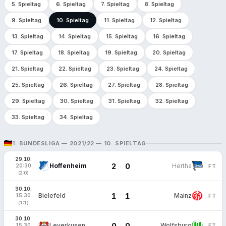
5. Spieltag
6. Spieltag
7. Spieltag
8. Spieltag
9. Spieltag
10. Spieltag
11. Spieltag
12. Spieltag
13. Spieltag
14. Spieltag
15. Spieltag
16. Spieltag
17. Spieltag
18. Spieltag
19. Spieltag
20. Spieltag
21. Spieltag
22. Spieltag
23. Spieltag
24. Spieltag
25. Spieltag
26. Spieltag
27. Spieltag
28. Spieltag
29. Spieltag
30. Spieltag
31. Spieltag
32. Spieltag
33. Spieltag
34. Spieltag
1. BUNDESLIGA — 2021/22 — 10. SPIELTAG
29.10.
2
0
:
Hoffenheim
Hertha
20:30
FT
(2:0)
30.10.
1
1
:
Bielefeld
Mainz
15:30
FT
(1:1)
30.10.
0
0
:
Leverkusen
Wolfsburg
15:30
FT