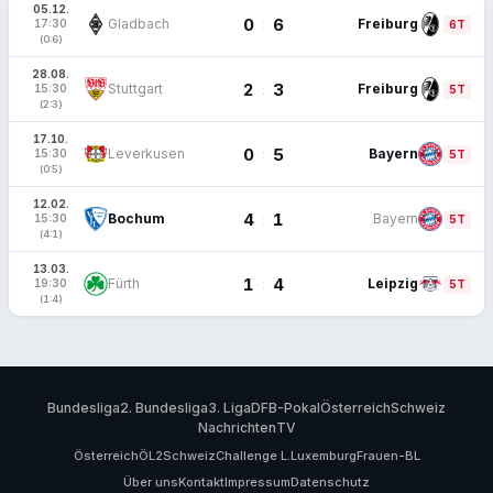
05.12.
0
6
:
Gladbach
Freiburg
17:30
FT
6T
(0:6)
28.08.
2
3
:
Stuttgart
Freiburg
15:30
FT
5T
(2:3)
17.10.
0
5
:
Leverkusen
Bayern
15:30
FT
5T
(0:5)
12.02.
4
1
:
Bochum
Bayern
15:30
FT
5T
(4:1)
13.03.
1
4
:
Fürth
Leipzig
19:30
FT
5T
(1:4)
Bundesliga
2. Bundesliga
3. Liga
DFB-Pokal
Österreich
Schweiz
Nachrichten
TV
Österreich
ÖL2
Schweiz
Challenge L.
Luxemburg
Frauen-BL
Über uns
Kontakt
Impressum
Datenschutz