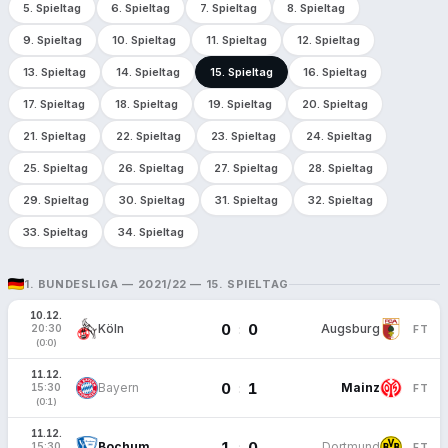
5. Spieltag
6. Spieltag
7. Spieltag
8. Spieltag
9. Spieltag
10. Spieltag
11. Spieltag
12. Spieltag
13. Spieltag
14. Spieltag
15. Spieltag
16. Spieltag
17. Spieltag
18. Spieltag
19. Spieltag
20. Spieltag
21. Spieltag
22. Spieltag
23. Spieltag
24. Spieltag
25. Spieltag
26. Spieltag
27. Spieltag
28. Spieltag
29. Spieltag
30. Spieltag
31. Spieltag
32. Spieltag
33. Spieltag
34. Spieltag
1. BUNDESLIGA — 2021/22 — 15. SPIELTAG
10.12.
0
0
:
Köln
Augsburg
20:30
FT
(0:0)
11.12.
0
1
:
Bayern
Mainz
15:30
FT
(0:1)
11.12.
1
0
:
Bochum
Dortmund
15:30
FT