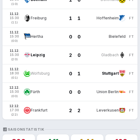
(1:0)
11.12.
1
1
:
Freiburg
Hoffenheim
15:30
FT
(1:1)
11.12.
0
0
:
Hertha
Bielefeld
15:30
FT
(0:0)
11.12.
2
0
:
Leipzig
Gladbach
15:30
FT
(2:0)
11.12.
0
1
:
Wolfsburg
Stuttgart
18:30
FT
(0:1)
12.12.
0
0
:
Fürth
Union Berlin
15:30
FT
(0:0)
12.12.
2
2
:
Frankfurt
Leverkusen
17:30
FT
(2:2)
ANALYTICS
SAISONSTATISTIK