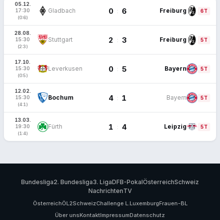
05.12.
0
6
:
Gladbach
Freiburg
17:30
FT
6T
(0:6)
28.08.
2
3
:
Stuttgart
Freiburg
15:30
FT
5T
(2:3)
17.10.
0
5
:
Leverkusen
Bayern
15:30
FT
5T
(0:5)
12.02.
4
1
:
Bochum
Bayern
15:30
FT
5T
(4:1)
13.03.
1
4
:
Fürth
Leipzig
19:30
FT
5T
(1:4)
Bundesliga
2. Bundesliga
3. Liga
DFB-Pokal
Österreich
Schweiz
Nachrichten
TV
Österreich
ÖL2
Schweiz
Challenge L.
Luxemburg
Frauen-BL
Über uns
Kontakt
Impressum
Datenschutz