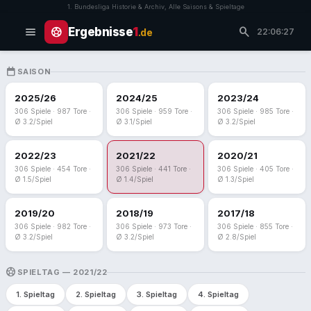
1. Bundesliga Historie & Archiv, Alle Saisons & Spieltage
menu
search
sports_soccer
Ergebnisse
1
.de
22:06:27
CALENDAR_TODAY
SAISON
2025/26
2024/25
2023/24
306 Spiele · 987 Tore ·
306 Spiele · 959 Tore ·
306 Spiele · 985 Tore ·
Ø 3.2/Spiel
Ø 3.1/Spiel
Ø 3.2/Spiel
2022/23
2021/22
2020/21
306 Spiele · 454 Tore ·
306 Spiele · 441 Tore ·
306 Spiele · 405 Tore ·
Ø 1.5/Spiel
Ø 1.4/Spiel
Ø 1.3/Spiel
2019/20
2018/19
2017/18
306 Spiele · 982 Tore ·
306 Spiele · 973 Tore ·
306 Spiele · 855 Tore ·
Ø 3.2/Spiel
Ø 3.2/Spiel
Ø 2.8/Spiel
SPORTS_SOCCER
SPIELTAG — 2021/22
1. Spieltag
2. Spieltag
3. Spieltag
4. Spieltag