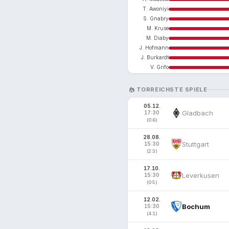
T. Awoniyi
S. Gnabry
M. Kruse
M. Diaby
J. Hofmann
J. Burkardt
V. Grifo
LOCAL_FIRE_DEPARTMENT
TORREICHSTE SPIELE
05.12.
Gladbach
17:30
(0:6)
28.08.
Stuttgart
15:30
(2:3)
17.10.
Leverkusen
15:30
(0:5)
12.02.
Bochum
15:30
(4:1)