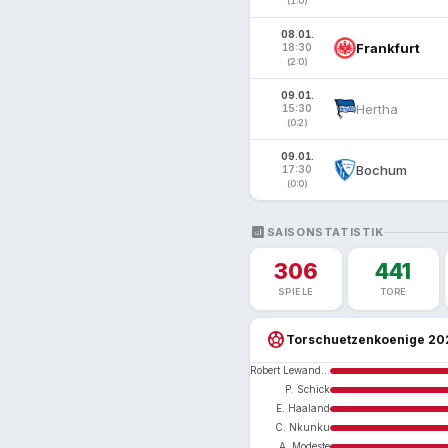
(1:0)
08.01.
Frankfurt
18:30
(2:0)
09.01.
Hertha
15:30
(0:2)
09.01.
Bochum
17:30
(0:0)
ANALYTICS
SAISONSTATISTIK
306
441
SPIELE
TORE
sports_soccer
Torschuetzenkoenige 20
Robert Lewandowski
P. Schick
E. Haaland
C. Nkunku
A. Modeste