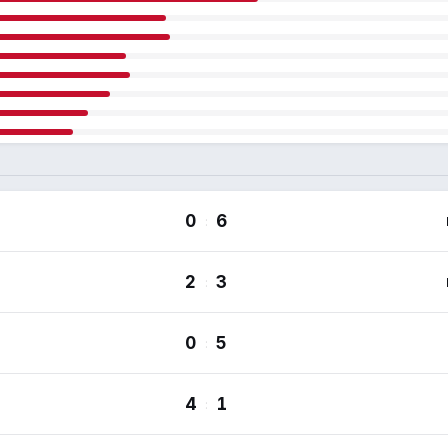
0
6
:
2
3
:
0
5
:
4
1
: