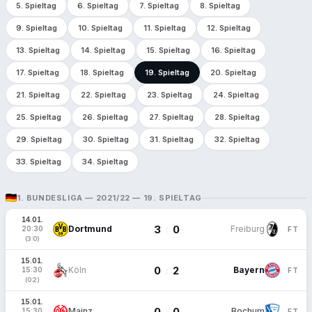
5. Spieltag
6. Spieltag
7. Spieltag
8. Spieltag
9. Spieltag
10. Spieltag
11. Spieltag
12. Spieltag
13. Spieltag
14. Spieltag
15. Spieltag
16. Spieltag
17. Spieltag
18. Spieltag
19. Spieltag
20. Spieltag
21. Spieltag
22. Spieltag
23. Spieltag
24. Spieltag
25. Spieltag
26. Spieltag
27. Spieltag
28. Spieltag
29. Spieltag
30. Spieltag
31. Spieltag
32. Spieltag
33. Spieltag
34. Spieltag
1. BUNDESLIGA — 2021/22 — 19. SPIELTAG
14.01.
3
0
:
Dortmund
Freiburg
20:30
FT
(3:0)
15.01.
0
2
:
Köln
Bayern
15:30
FT
(0:2)
15.01.
0
0
:
Mainz
Bochum
15:30
FT