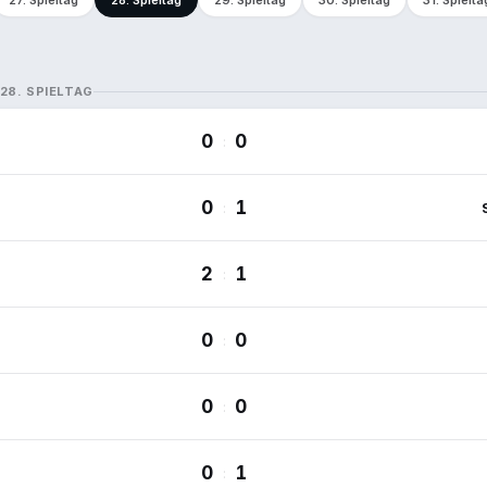
27. Spieltag
28. Spieltag
29. Spieltag
30. Spieltag
31. Spielta
 28. SPIELTAG
0
0
:
0
1
:
2
1
:
0
0
:
0
0
:
0
1
: