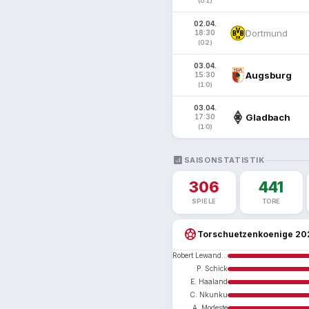
(0:1)
02.04.
Dortmund
18:30
(0:2)
03.04.
Augsburg
15:30
(1:0)
03.04.
Gladbach
17:30
(1:0)
ANALYTICS
SAISONSTATISTIK
306
441
SPIELE
TORE
sports_soccer
Torschuetzenkoenige 20
Robert Lewandowski
P. Schick
E. Haaland
C. Nkunku
A. Modeste