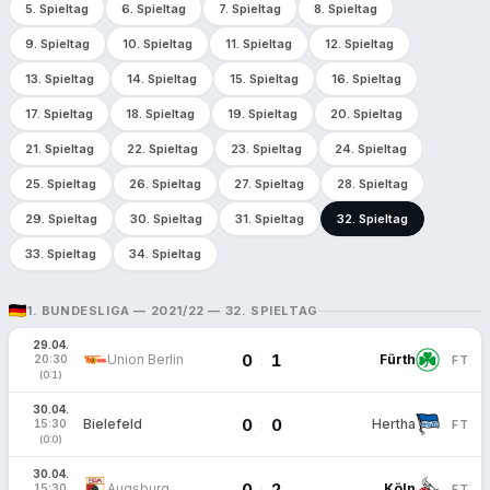
5. Spieltag
6. Spieltag
7. Spieltag
8. Spieltag
9. Spieltag
10. Spieltag
11. Spieltag
12. Spieltag
13. Spieltag
14. Spieltag
15. Spieltag
16. Spieltag
17. Spieltag
18. Spieltag
19. Spieltag
20. Spieltag
21. Spieltag
22. Spieltag
23. Spieltag
24. Spieltag
25. Spieltag
26. Spieltag
27. Spieltag
28. Spieltag
29. Spieltag
30. Spieltag
31. Spieltag
32. Spieltag
33. Spieltag
34. Spieltag
1. BUNDESLIGA — 2021/22 — 32. SPIELTAG
29.04.
0
1
:
Union Berlin
Fürth
20:30
FT
(0:1)
30.04.
0
0
:
Bielefeld
Hertha
15:30
FT
(0:0)
30.04.
0
2
:
Augsburg
Köln
15:30
FT