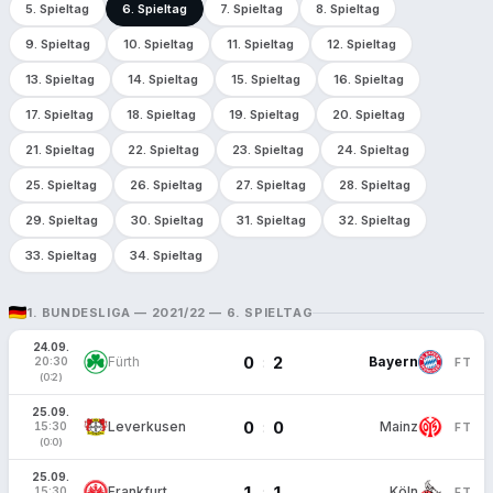
5. Spieltag
6. Spieltag
7. Spieltag
8. Spieltag
9. Spieltag
10. Spieltag
11. Spieltag
12. Spieltag
13. Spieltag
14. Spieltag
15. Spieltag
16. Spieltag
17. Spieltag
18. Spieltag
19. Spieltag
20. Spieltag
21. Spieltag
22. Spieltag
23. Spieltag
24. Spieltag
25. Spieltag
26. Spieltag
27. Spieltag
28. Spieltag
29. Spieltag
30. Spieltag
31. Spieltag
32. Spieltag
33. Spieltag
34. Spieltag
1. BUNDESLIGA — 2021/22 — 6. SPIELTAG
24.09.
0
2
:
Fürth
Bayern
20:30
FT
(0:2)
25.09.
0
0
:
Leverkusen
Mainz
15:30
FT
(0:0)
25.09.
1
1
:
Frankfurt
Köln
15:30
FT