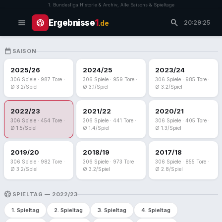
1. Bundesliga Historie & Archiv, Alle Saisons & Spieltage
menu
search
sports_soccer
Ergebnisse
1
.de
20:29:25
CALENDAR_TODAY
SAISON
2025/26
2024/25
2023/24
306 Spiele · 987 Tore ·
306 Spiele · 959 Tore ·
306 Spiele · 985 Tore ·
Ø 3.2/Spiel
Ø 3.1/Spiel
Ø 3.2/Spiel
2022/23
2021/22
2020/21
306 Spiele · 454 Tore ·
306 Spiele · 441 Tore ·
306 Spiele · 405 Tore ·
Ø 1.5/Spiel
Ø 1.4/Spiel
Ø 1.3/Spiel
2019/20
2018/19
2017/18
306 Spiele · 982 Tore ·
306 Spiele · 973 Tore ·
306 Spiele · 855 Tore ·
Ø 3.2/Spiel
Ø 3.2/Spiel
Ø 2.8/Spiel
SPORTS_SOCCER
SPIELTAG — 2022/23
1. Spieltag
2. Spieltag
3. Spieltag
4. Spieltag