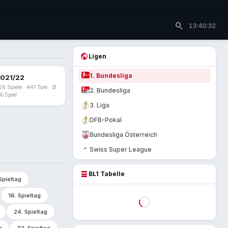
search
13:40:32
public
Ligen
1. Bundesliga
021/22
06 Spiele · 441 Tore · Ø
2. Bundesliga
.4/Spiel
3. Liga
DFB-Pokal
Bundesliga Österreich
Swiss Super League
table_rows
BL1 Tabelle
Spieltag
16. Spieltag
24. Spieltag