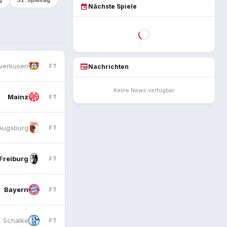
g
32. Spieltag
event
Nächste Spiele
verkusen
newspaper
FT
Nachrichten
Keine News verfügbar
Mainz
FT
Augsburg
FT
Freiburg
FT
Bayern
FT
Schalke
FT