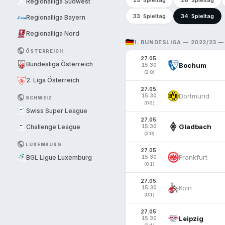
25. Spieltag
26. Spieltag
Regionalliga Südwest
33. Spieltag
34. Spieltag
Regionalliga Bayern
Regionalliga Nord
1. BUNDESLIGA — 2022/23 —
PUBLIC
ÖSTERREICH
27.05.
Bundesliga Österreich
Bochum
15:30
(2:0)
2. Liga Österreich
27.05.
Dortmund
PUBLIC
15:30
SCHWEIZ
(0:2)
Swiss Super League
27.05.
Gladbach
Challenge League
15:30
(2:0)
PUBLIC
LUXEMBURG
27.05.
Frankfurt
BGL Ligue Luxemburg
15:30
(0:1)
27.05.
Köln
15:30
(0:1)
27.05.
Leipzig
15:30