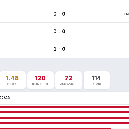
0
0
:
Ho
0
0
:
1
0
:
1.48
120
72
114
Ø TORE
HEIMSIEGE
AUSWÄRTS
REMIS
22/23