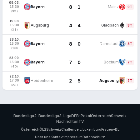
09.03.
8
1
:
Bayern
Mainz
15:30
FT
9T
(3:1)
19.08.
4
4
:
Augsburg
Gladbach
15:30
FT
8T
(3:3)
28.10.
8
0
:
Bayern
Darmstadt
15:30
FT
8T
(1:0)
23.09.
7
0
:
Bayern
Bochum
15:30
FT
7T
(4:0)
22.10.
2
5
:
Heidenheim
Augsburg
17:30
FT
7T
(2:3)
Bundesliga
2. Bundesliga
3. Liga
DFB-Pokal
Österreich
Schweiz
Nachrichten
TV
Österreich
ÖL2
Schweiz
Challenge L.
Luxemburg
Frauen-BL
Über uns
Kontakt
Impressum
Datenschutz