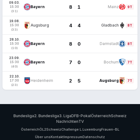
09.03.
8
1
:
Bayern
Mainz
15:30
FT
9T
(3:1)
19.08.
4
4
:
Augsburg
Gladbach
15:30
FT
8T
(3:3)
28.10.
8
0
:
Bayern
Darmstadt
15:30
FT
8T
(1:0)
23.09.
7
0
:
Bayern
Bochum
15:30
FT
7T
(4:0)
22.10.
2
5
:
Heidenheim
Augsburg
17:30
FT
7T
(2:3)
Bundesliga
2. Bundesliga
3. Liga
DFB-Pokal
Österreich
Schweiz
Nachrichten
TV
Österreich
ÖL2
Schweiz
Challenge L.
Luxemburg
Frauen-BL
Über uns
Kontakt
Impressum
Datenschutz