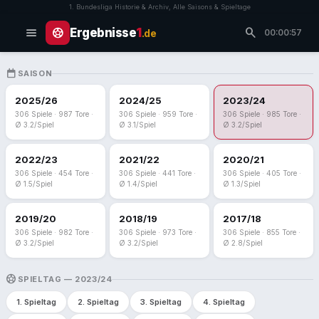
1. Bundesliga Historie & Archiv, Alle Saisons & Spieltage
menu
search
sports_soccer
Ergebnisse
1
.de
00:00:57
CALENDAR_TODAY
SAISON
2025/26
2024/25
2023/24
306 Spiele · 987 Tore ·
306 Spiele · 959 Tore ·
306 Spiele · 985 Tore ·
Ø 3.2/Spiel
Ø 3.1/Spiel
Ø 3.2/Spiel
2022/23
2021/22
2020/21
306 Spiele · 454 Tore ·
306 Spiele · 441 Tore ·
306 Spiele · 405 Tore ·
Ø 1.5/Spiel
Ø 1.4/Spiel
Ø 1.3/Spiel
2019/20
2018/19
2017/18
306 Spiele · 982 Tore ·
306 Spiele · 973 Tore ·
306 Spiele · 855 Tore ·
Ø 3.2/Spiel
Ø 3.2/Spiel
Ø 2.8/Spiel
SPORTS_SOCCER
SPIELTAG — 2023/24
1. Spieltag
2. Spieltag
3. Spieltag
4. Spieltag