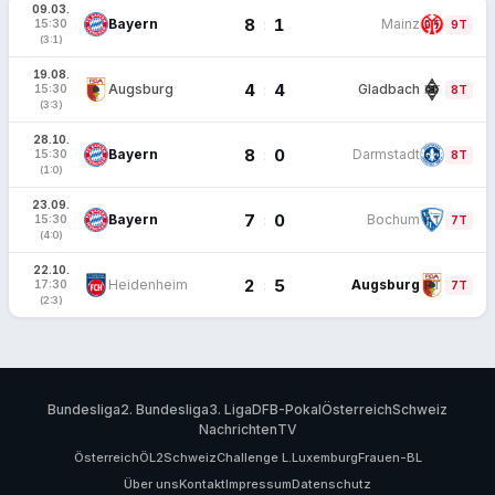
09.03.
8
1
:
Bayern
Mainz
15:30
FT
9T
(3:1)
19.08.
4
4
:
Augsburg
Gladbach
15:30
FT
8T
(3:3)
28.10.
8
0
:
Bayern
Darmstadt
15:30
FT
8T
(1:0)
23.09.
7
0
:
Bayern
Bochum
15:30
FT
7T
(4:0)
22.10.
2
5
:
Heidenheim
Augsburg
17:30
FT
7T
(2:3)
Bundesliga
2. Bundesliga
3. Liga
DFB-Pokal
Österreich
Schweiz
Nachrichten
TV
Österreich
ÖL2
Schweiz
Challenge L.
Luxemburg
Frauen-BL
Über uns
Kontakt
Impressum
Datenschutz