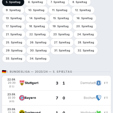
5. Spieltag
6. Spieltag
7. Spieltag
8. Spieltag
9. Spieltag
10. Spieltag
11. Spieltag
12. Spieltag
13. Spieltag
14. Spieltag
15. Spieltag
16. Spieltag
17. Spieltag
18. Spieltag
19. Spieltag
20. Spieltag
21. Spieltag
22. Spieltag
23. Spieltag
24. Spieltag
25. Spieltag
26. Spieltag
27. Spieltag
28. Spieltag
29. Spieltag
30. Spieltag
31. Spieltag
32. Spieltag
33. Spieltag
34. Spieltag
1. BUNDESLIGA — 2023/24 — 5. SPIELTAG
22.09.
3
1
:
Stuttgart
Darmstadt
20:30
FT
(2:1)
23.09.
7
0
:
Bayern
Bochum
15:30
FT
(4:0)
23.09.
1
0
:
Dortmund
Wolfsburg
15:30
FT