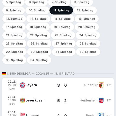
5. Spieltag
6. Spieltag
7. Spieltag
8. Spieltag
9. Spieltag
10. Spieltag
11. Spieltag
12. Spieltag
13. Spieltag
14. Spieltag
15. Spieltag
16. Spieltag
17. Spieltag
18. Spieltag
19. Spieltag
20. Spieltag
21. Spieltag
22. Spieltag
23. Spieltag
24. Spieltag
25. Spieltag
26. Spieltag
27. Spieltag
28. Spieltag
29. Spieltag
30. Spieltag
31. Spieltag
32. Spieltag
33. Spieltag
34. Spieltag
1. BUNDESLIGA — 2024/25 — 11. SPIELTAG
22.11.
3
0
:
Bayern
Augsburg
20:30
FT
(1:0)
23.11.
5
2
:
Leverkusen
Heidenheim
15:30
FT
(2:2)
23.11.
2
0
:
Stuttgart
Bochum
15:30
FT