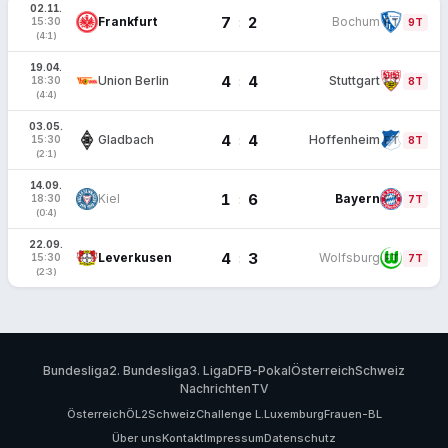
02.11.
7
2
:
Frankfurt
Bochum
15:30
FT
9T
(4:1)
19.04.
4
4
:
Union Berlin
Stuttgart
18:30
FT
8T
(4:4)
03.05.
4
4
:
Gladbach
Hoffenheim
15:30
FT
8T
(2:1)
14.09.
1
6
:
Kiel
Bayern
18:30
FT
7T
(0:4)
22.09.
4
3
:
Leverkusen
Wolfsburg
15:30
FT
7T
(2:3)
Bundesliga
2. Bundesliga
3. Liga
DFB-Pokal
Österreich
Schweiz
Nachrichten
TV
Österreich
ÖL2
Schweiz
Challenge L.
Luxemburg
Frauen-BL
Über uns
Kontakt
Impressum
Datenschutz